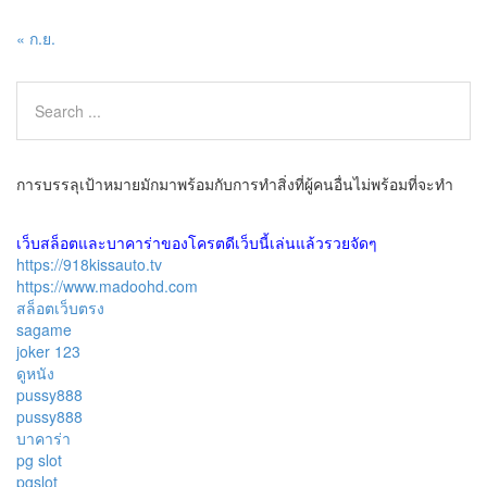
« ก.ย.
การบรรลุเป้าหมายมักมาพร้อมกับการทำสิ่งที่ผู้คนอื่นไม่พร้อมที่จะทำ
เว็บสล็อตและบาคาร่าของโครตดีเว็บนี้เล่นแล้วรวยจัดๆ
https://918kissauto.tv
https://www.madoohd.com
สล็อตเว็บตรง
sagame
joker 123
ดูหนัง
pussy888
pussy888
บาคาร่า
pg slot
pgslot