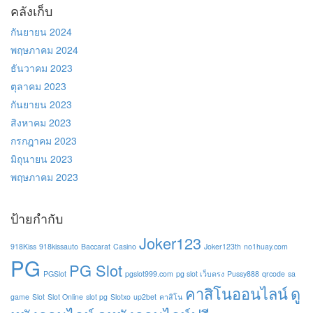
คลังเก็บ
กันยายน 2024
พฤษภาคม 2024
ธันวาคม 2023
ตุลาคม 2023
กันยายน 2023
สิงหาคม 2023
กรกฎาคม 2023
มิถุนายน 2023
พฤษภาคม 2023
ป้ายกำกับ
Joker123
918Kiss
918kissauto
Baccarat
Casino
Joker123th
no1huay.com
PG
PG Slot
PGSlot
pgslot999.com
pg slot เว็บตรง
Pussy888
qrcode
sa
คาสิโนออนไลน์
ดู
game
Slot
Slot Online
slot pg
Slotxo
up2bet
คาสิโน