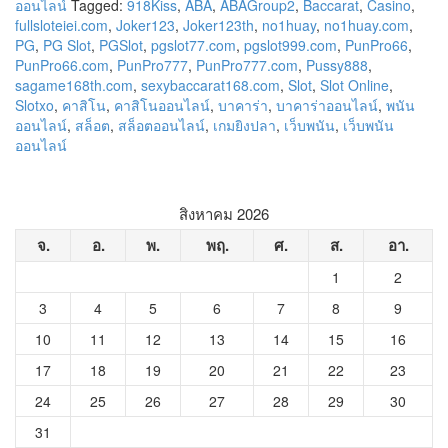
ออนไลน์
Tagged:
918Kiss
,
ABA
,
ABAGroup2
,
Baccarat
,
Casino
,
fullsloteiei.com
,
Joker123
,
Joker123th
,
no1huay
,
no1huay.com
,
PG
,
PG Slot
,
PGSlot
,
pgslot77.com
,
pgslot999.com
,
PunPro66
,
PunPro66.com
,
PunPro777
,
PunPro777.com
,
Pussy888
,
sagame168th.com
,
sexybaccarat168.com
,
Slot
,
Slot Online
,
Slotxo
,
คาสิโน
,
คาสิโนออนไลน์
,
บาคาร่า
,
บาคาร่าออนไลน์
,
พนัน
ออนไลน์
,
สล็อต
,
สล็อตออนไลน์
,
เกมยิงปลา
,
เว็บพนัน
,
เว็บพนัน
ออนไลน์
สิงหาคม 2026
จ.
อ.
พ.
พฤ.
ศ.
ส.
อา.
1
2
3
4
5
6
7
8
9
10
11
12
13
14
15
16
17
18
19
20
21
22
23
24
25
26
27
28
29
30
31