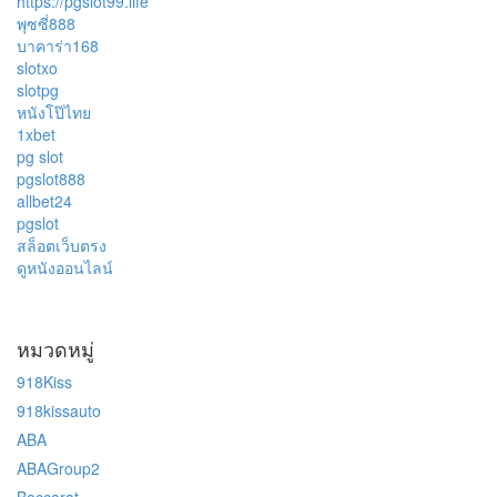
https://pgslot99.life
พุซซี่888
บาคาร่า168
slotxo
slotpg
หนังโป๊ไทย
1xbet
pg slot
pgslot888
allbet24
pgslot
สล็อตเว็บตรง
ดูหนังออนไลน์
หมวดหมู่
918Kiss
918kissauto
ABA
ABAGroup2