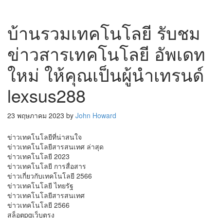
บ้านรวมเทคโนโลยี รับชม
ข่าวสารเทคโนโลยี อัพเดท
ใหม่ ให้คุณเป็นผู้นำเทรนด์
lexsus288
23 พฤษภาคม 2023
by
John Howard
ข่าวเทคโนโลยีที่น่าสนใจ
ข่าวเทคโนโลยีสารสนเทศ ล่าสุด
ข่าวเทคโนโลยี 2023
ข่าวเทคโนโลยี การสื่อสาร
ข่าวเกี่ยวกับเทคโนโลยี 2566
ข่าวเทคโนโลยี ไทยรัฐ
ข่าวเทคโนโลยีสารสนเทศ
ข่าวเทคโนโลยี 2566
สล็อตpgเว็บตรง