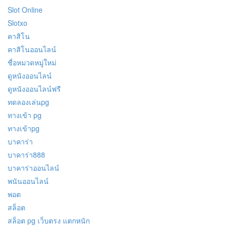
Slot Online
Slotxo
คาสิโน
คาสิโนออนไลน์
ชื่อหมวดหมู่ใหม่
ดูหนังออนไลน์
ดูหนังออนไลน์ฟรี
ทดลองเล่นpg
ทางเข้า pg
ทางเข้าpg
บาคาร่า
บาคาร่า888
บาคาร่าออนไลน์
พนันออนไลน์
พอต
สล็อต
สล็อต pg เว็บตรง แตกหนัก