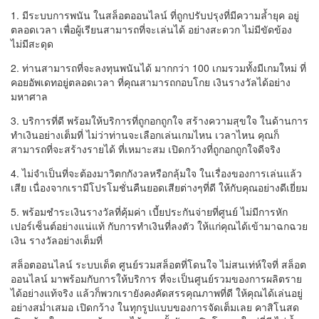
1. มีระบบการพนัน ในสล็อตออนไลน์ ที่ถูกปรับปรุงที่มีความล้ำยุค อยู่
ตลอดเวลา เพื่อผู้เรียนสามารถที่จะเล่นได้ อย่างสะดวก ไม่มีขัดข้อง
ไม่มีสะดุด
2. ท่านสามารถที่จะลงทุนพนันได้ มากกว่า 100 เกมรวมทั้งมีเกมใหม่ ที่
คอยอัพเดทอยู่ตลอดเวลา ที่คุณสามารถกอบโกย เงินรางวัลได้อย่าง
มหาศาล
3. บริการที่ดี พร้อมให้บริการที่ถูกอกถูกใจ สร้างความสุขใจ ในด้านการ
ทำเงินอย่างเต็มที่ ไม่ว่าท่านจะเลือกเล่นเกมไหน เวลาไหน คุณก็
สามารถที่จะสร้างรายได้ ที่เหมาะสม เปิดกว้างที่ถูกอกถูกใจดีจริง
4. ไม่จำเป็นที่จะต้องมาวิตกกังวลหรือกลุ้มใจ ในเรื่องของการเล่นแล้ว
เสีย เนื่องจากเรามีโปรโมชั่นคืนยอดเสียต่างๆที่ดี ให้กับคุณอย่างดีเยี่ยม
5. พร้อมชำระเงินรางวัลที่คุ้มค่า เบี้ยประกันจ่ายที่ศูนย์ ไม่มีการหัก
เปอร์เซ็นต์อย่างแน่แท้ กับการทำเงินที่ลงตัว ให้แก่คุณได้เข้ามาฉกฉวย
เงิน รางวัลอย่างเต็มที่
สล็อตออนไลน์ ระบบเด็ด ศูนย์รวมสล็อตที่โดนใจ ไม่สนเท่ห์ใจที่ สล็อต
ออนไลน์ มาพร้อมกับการให้บริการ ที่จะเป็นศูนย์รวมของการผลิตราย
ได้อย่างแท้จริง แล้วก็พวกเรายังคงคัดสรรคุณภาพที่ดี ให้คุณได้เล่นอยู่
อย่างสม่ำเสมอ เปิดกว้าง ในทุกรูปแบบของการจัดเต็มเลย คาสิโนสด