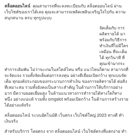
สล็อตออนไลน์
คุณสามารถที่จะลงทะเบียนกับ สล็อตออนไลน์ ผ่าน
เว็บไซต์ของเราได้เลย คุณจะสามารถเพลิดเพลินเจริญใจไปกับ ความ
สนุกสนาน ครบ ทุกรูปแบบ
จัดเต็มกับ การ
ผลิตรายได้ มา
พร้อมกับวิธีการ
ทำเงินที่ไม่มีใคร
เหมือน ที่จะเต็ม
ได้ ทุกวินาที ที่
คุณเข้ามากระ
ทำการเดิมพัน ไม่ว่าจะเกมในสไตล์ไหน หรือ แนวไหนก็ตาม สามารถที่
จะจัดแจง รวมทั้งจัดเต็มต่อการลงทุน อย่างดีเยี่ยมเปิดกว้าง ทุกแบบจัด
เต็ม ทุกองค์ประกอบของกระบวนการทำเงิน ของการผลิตรายได้ ต่อสิ่ง
ที่เหมาะสม รวมทั้งยังคงเป็นสาระสำคัญ ในด้านการให้บริการอย่าง
มาก มีความยอดเยี่ยมสูง ในด้านแนวทางการทำรายได้ทางใดก็ทาง
หนึ่ง อย่างแน่แท้ รวมทั้ง omgslot พร้อมเปิดกว้าง ในด้านการสร้างราย
ได้อย่างแท้จริง
สล็อตออนไลน์ ระบบอัตโนมัติ เว็บตรง เว็บไซต์ใหญ่ 2023 ทางดี ทำ
เงินจริง
สำหรับบริการ โดยตรง จาก สล็อตออนไลน์ เว็บไซต์ตรงที่แตกง่าย ทำ