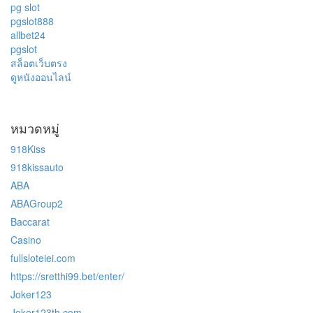
pg slot
pgslot888
allbet24
pgslot
สล็อตเว็บตรง
ดูหนังออนไลน์
หมวดหมู่
918Kiss
918kissauto
ABA
ABAGroup2
Baccarat
Casino
fullsloteiei.com
https://sretthi99.bet/enter/
Joker123
Joker123th.com