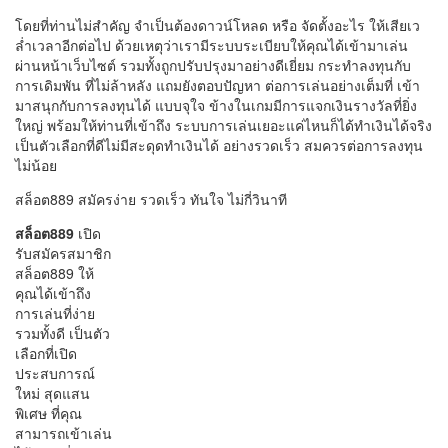
โดยที่ท่านไม่สำคัญ จำเป็นต้องดาวน์โหลด หรือ จัดตั้งอะไร ให้เสียเว
ล่ำเวลาอีกต่อไป ด้วยเหตุว่าเรามีระบบระเบียบให้คุณได้เข้ามาเล่น
ผ่านหน้าเว็บไซต์ รวมทั้งถูกปรับปรุงมาอย่างดีเยี่ยม กระทำลงทุนกับ
การเดิมพัน ที่ไม่ล้าหลัง แถมยังตอบปัญหา ต่อการเล่นอย่างเต็มที่ เข้า
มาสนุกกับการลงทุนได้ แบบจุใจ ข้างในเกมมีการแจกเงินรางวัลที่ยิ่ง
ใหญ่ พร้อมให้ท่านที่เข้าถึง ระบบการเล่นเยอะแค่ไหนก็ได้ทำเงินได้จริง
เป็นตัวเลือกที่ดีไม่มีสะดุดทำเงินได้ อย่างรวดเร็ว สมควรต่อการลงทุน
ไม่น้อย
สล็อต889 สมัครง่าย รวดเร็ว ทันใจ ไม่กี่วินาที
สล็อต889
เปิด
รับสมัครสมาชิก
สล็อต889 ให้
คุณได้เข้าถึง
การเล่นที่ง่าย
รวมทั้งดี เป็นตัว
เลือกที่เปิด
ประสบการณ์
ใหม่ สุดแสน
พิเศษ ที่คุณ
สามารถเข้าเล่น