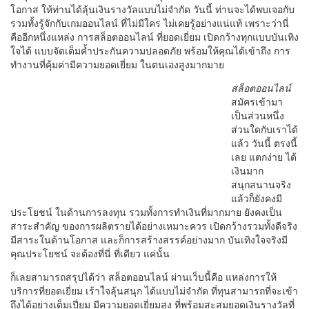
โอกาส ให้ท่านได้ลุ้นเงินรางวัลแบบไม่จำกัด วันนี้ ท่านจะได้พบเจอกับ
รวมทั้งรู้จักกับเกมออนไลน์ ที่ไม่มีใคร ไม่เคยรู้อย่างแน่แท้ เพราะว่านี่
คืออีกหนึ่งแหล่ง การสล็อตออนไลน์ ที่ยอดเยี่ยม เปิดกว้างทุกแบบบันเทิง
ใจได้ แบบจัดเต็มค้ำประกันความปลอดภัย พร้อมให้คุณได้เข้าถึง การ
ทำงานที่คุ้มค่ามีความยอดเยี่ยม ในตนเองสูงมากมาย
สล็อตออนไลน์
สมัครเข้ามา
เป็นส่วนหนึ่ง
ส่วนใดกับเราได้
แล้ว วันนี้ ตรงนี้
เลย แตกง่าย ได้
เงินมาก
สนุกสนานจริง
แล้วก็ยังคงมี
ประโยชน์ ในด้านการลงทุน รวมทั้งการทำเงินที่มากมาย ยังคงเป็น
สาระสำคัญ ของการผลิตรายได้อย่างเหมาะควร เปิดกว้างรวมทั้งดีจริง
มีสาระในด้านโอกาส และก็การสร้างสรรค์อย่างมาก บันเทิงใจจริงมี
คุณประโยชน์ จะต้องที่นี่ ที่เดียว แค่นั้น
ก็เลยสามารถสรุปได้ว่า สล็อตออนไลน์ ผ่านเว็บนี้คือ แหล่งการให้
บริการที่ยอดเยี่ยม เร้าใจลุ้นสนุก ได้แบบไม่จำกัด ที่ทุนสามารถที่จะเข้า
ถึงได้อย่างเต็มเปี่ยม มีความยอดเยี่ยมสูง ที่พร้อมสะสมยอดเงินรางวัลที่