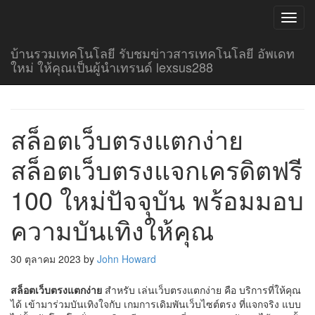
TOG
NAVI
บ้านรวมเทคโนโลยี รับชมข่าวสารเทคโนโลยี อัพเดท
ใหม่ ให้คุณเป็นผู้นำเทรนด์ lexsus288
Slot Online
สล็อตเว็บตรงแตกง่าย
สล็อตเว็บตรงแจกเครดิตฟรี
100 ใหม่ปัจจุบัน พร้อมมอบ
ความบันเทิงให้คุณ
30 ตุลาคม 2023
by
John Howard
สล็อตเว็บตรงแตกง่าย
สำหรับ เล่นเว็บตรงแตกง่าย คือ บริการที่ให้คุณ
ได้ เข้ามาร่วมบันเทิงใจกับ เกมการเดิมพันเว็บไซต์ตรง ที่แจกจริง แบบ