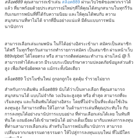
สล็อต889
คุณสามารถเข้าเล่น
สล็อต889
ผ่านเว็บไซต์ของพวกเราได้
แล้ว ที่มาพร้อมด้วยประสบการณ์ใหม่ๆที่ให้คุณได้สนุกสนานในทุกวี่วัน
กับเกมการพนันที่ที่ได้รับความนิยม และให้คุณได้พบกับ ความ
สนุกสนานที่หาไม่ได้ จากที่อื่นอย่างแน่แท้ มีต้นแบบการพนัน
นานัปการ
สามารถเลือกเล่นเกมพนัน ในก็ได้อย่างอิสระเข้ามา สมัครเป็นสมาชิก
ได้ฟรี ในทุกวี่ทุกวันสามารถทำรายการสมัคร เป็นสมาชิก ผ่านหน้าเว็บ
889vipbet ได้โดยตรง หรือ สามารถติดต่อคณะทำงาน ผ่านไลน์ @ ก็
สามารถทำได้สะดวก มีระบบระเบียบรักษาความปลอดภัยข้อมูลส่วนตัว
สูง เพื่อเกิดข้อผิดพลาด แม้กระทั้งนิดเดียว
สล็อต889 โปรโมชั่นใหม่ ถูกอกถูกใจ สุดคุ้ม ร่ำรวยไม่ยาก
สำหรับการเดิมพัน สล็อต889 นับได้ว่าเป็นทางเลือก ที่คุณสามารถ
สนุกสนานได้ แบบไม่จำกัด วงเงินจะสูงสุด หรือ ต่ำสุด สามารถที่จะ
เริ่มลงทุน และก็เดิมพันได้อย่างอิสระ โดยที่ไม่จำเป็นที่จะต้องใช้เงิน
ลงทุนสูง ก็สามารถที่จะให้โอกาส ในด้านการเล่นที่คุณประทับใจ กับ
การลงทุนได้อย่างนานัปการแบบอย่าง ที่ท่านเลือกเล่นได้เลย ในทันที
ทันใด แถมยังคงได้เข้ามาพนันได้ อย่างเต็มเปี่ยม มากับแหล่งการลงทุน
ที่ท่านสามารถเลือกเล่น สำหรับในการพนันที่นานัปการ สามารถ
เปลี่ยนจากเกมธรรมดาธรรมดา ให้ไปสู่การลงทุนแบบใหม่ ที่ไม่มีใคร