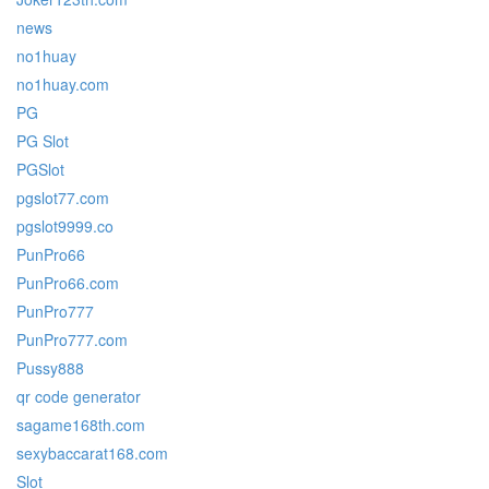
news
no1huay
no1huay.com
PG
PG Slot
PGSlot
pgslot77.com
pgslot9999.co
PunPro66
PunPro66.com
PunPro777
PunPro777.com
Pussy888
qr code generator
sagame168th.com
sexybaccarat168.com
Slot