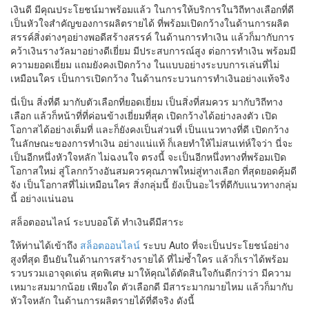
เงินดี มีคุณประโยชน์มาพร้อมแล้ว ในการให้บริการในวิถีทางเลือกที่ดี
เป็นหัวใจสำคัญของการผลิตรายได้ ที่พร้อมเปิดกว้างในด้านการผลิต
สรรค์สิ่งต่างๆอย่างพอดีสร้างสรรค์ ในด้านการทำเงิน แล้วก็มากับการ
คว้าเงินรางวัลมาอย่างดีเยี่ยม มีประสบการณ์สูง ต่อการทำเงิน พร้อมมี
ความยอดเยี่ยม แถมยังคงเปิดกว้าง ในแบบอย่างระบบการเล่นที่ไม่
เหมือนใคร เป็นการเปิดกว้าง ในด้านกระบวนการทำเงินอย่างแท้จริง
นี่เป็น สิ่งที่ดี มากับตัวเลือกที่ยอดเยี่ยม เป็นสิ่งที่สมควร มากับวิถีทาง
เลือก แล้วก็หน้าที่ที่ค่อนข้างเยี่ยมที่สุด เปิดกว้างได้อย่างลงตัว เปิด
โอกาสได้อย่างเต็มที่ และก็ยังคงเป็นส่วนที่ เป็นแนวทางที่ดี เปิดกว้าง
ในลักษณะของการทำเงิน อย่างแน่แท้ ก็เลยทำให้ไม่สนเท่ห์ใจว่า นี่จะ
เป็นอีกหนึ่งหัวใจหลัก ไม่ฉงนใจ ตรงนี้ จะเป็นอีกหนึ่งทางที่พร้อมเปิด
โอกาสใหม่ สู่โลกกว้างอันสมควรคุณภาพใหม่สู่ทางเลือก ที่สุดยอดคุ้มดี
จัง เป็นโอกาสที่ไม่เหมือนใคร สิ่งกลุ่มนี้ ยังเป็นอะไรที่ดีกับแนวทางกลุ่ม
นี้ อย่างแน่นอน
สล็อตออนไลน์ ระบบออโต้ ทำเงินดีมีสาระ
ให้ท่านได้เข้าถึง
สล็อตออนไลน์
ระบบ Auto ที่จะเป็นประโยชน์อย่าง
สูงที่สุด ยืนยันในด้านการสร้างรายได้ ที่ไม่ซ้ำใคร แล้วก็เราได้พร้อม
รวบรวมเอาจุดเด่น สุดพิเศษ มาให้คุณได้ตัดสินใจกันดีกว่าว่า มีความ
เหมาะสมมากน้อย เพียงใด ตัวเลือกดี มีสาระมากมายไหม แล้วก็มากับ
หัวใจหลัก ในด้านการผลิตรายได้ที่ดีจริง ดังนี้