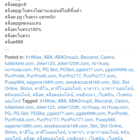
สล็อตpgแท้
สล็อตpgเว็บตรงไม่ผ่านเอเย่นต์ไม่มีขั้นต่ํา
สล็อต pg เว็บตรง แตกหนัก
สล็อตpgทดลองเล่น
สล็อตเว็บตรง100%
สล็อตเว็บตรง
สล็อต888
…
Posted in:
918Kiss
,
ABA
,
ABAGroup2
,
Baccarat
,
Casino
,
fullsloteiei.com
,
Joker123
,
Joker123th.com
,
no1huay
,
no1huay.com
,
PG
,
PG Slot
,
PGSlot
,
pgslot77.com
,
pgslot9999.co
,
PunPro66
,
PunPro66.com
,
PunPro777
,
PunPro777.com
,
Pussy888
,
sagame168th.com
,
sexybaccarat168.com
,
Slot
,
Slot
Online
,
Slotxo
,
คาสิโน
,
คาสิโนออนไลน์
,
บาคาร่า
,
บาคาร่าออนไลน์
,
พนันออนไลน์
,
สล็อต
,
สล็อตออนไลน์
,
เกมยิงปลา
,
เว็บพนัน
,
เว็บพนัน
ออนไลน์
Tagged:
918Kiss
,
ABA
,
ABAGroup2
,
Baccarat
,
Casino
,
fullsloteiei.com
,
Joker123
,
Joker123th
,
no1huay
,
no1huay.com
,
PG
,
PG Slot
,
PGSlot
,
pgslot77.com
,
pgslot999.com
,
PunPro66
,
PunPro66.com
,
PunPro777
,
PunPro777.com
,
Pussy888
,
sagame168th.com
,
sexybaccarat168.com
,
Slot
,
Slot Online
,
Slotxo
,
คาสิโน
,
คาสิโนออนไลน์
,
บาคาร่า
,
บาคาร่าออนไลน์
,
พนัน
ออนไลน์
,
สล็อต
,
สล็อตออนไลน์
,
เกมยิงปลา
,
เว็บพนัน
,
เว็บพนัน