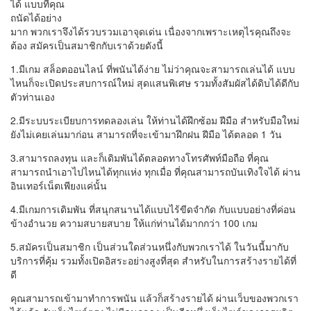
ได้ แบบที่คุณ
ถนัดได้อย่าง
มาก พวกเราจึงได้รวบรวมเอาจุดเด่น เนื่องจากเพราะเหตุไรคุณถึงจะ
ต้อง สมัครเป็นสมาชิกกับเราด้วยดังนี้
1.มีเกม สล็อตออนไลน์ ที่พนันได้ง่าย ไม่ว่าคุณจะสามารถเล่นได้ แบบ
ไหนก็จะเปิดประสบการณ์ใหม่ สุดแสนพิเศษ รวมทั้งสัมผัสได้ดิบได้ดีกับ
ตัวท่านเอง
2.มีระบบระเบียบการทดลองเล่น ให้ท่านได้ฝึกซ้อม ฝีมือ สำหรับมือใหม่
ยังไม่เคยเล่นมาก่อน สามารถที่จะเข้ามาฝึกฝน ฝีมือ ได้ตลอด 1 วัน
3.สามารถลงทุน และก็เดิมพันได้ตลอดทางโทรศัพท์มือถือ ที่คุณ
สามารถนำเอาไปไหนได้ทุกแห่ง ทุกเมื่อ ที่คุณสามารถบันเทิงใจได้ ผ่าน
อินเทอร์เน็ตเพียงแค่นั้น
4.มีเกมการเดิมพัน ที่สนุกสนานได้แบบไร้ขีดจำกัด กับแบบอย่างที่ค่อน
ข้างอำนวย ความสบายสบาย ให้แก่ท่านได้มากกว่า 100 เกม
5.สมัครเป็นสมาชิก เป็นส่วนใดส่วนหนึ่งกับพวกเราได้ ในวันนี้มากับ
บริการที่คุ้ม รวมทั้งเปิดอิสระอย่างสูงที่สุด สำหรับในการสร้างรายได้ที่
ดี
คุณสามารถเข้ามาทำการพนัน แล้วก็สร้างรายได้ ผ่านเว็บของพวกเรา