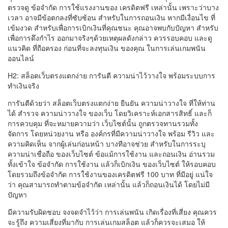
ตรวจดู ข้อจำกัด การใช้แรงงานของ เครดิตฟรี เหล่านั้น เพราะว่าบาง
เวลา อาจมีข้อตกลงที่ซับซ้อน สำหรับในการถอนเงิน หากมีเงื่อนไข ที่
เข้มงวด สำหรับเพื่อการเบิกเงินที่คุณชนะ คุณอาจพบกับปัญหา สำหรับ
เพื่อการดึงกำไร ออกมาจริงๆด้วยเหตุผลดังกล่าว ควรรอบคอบ และดู
แนวคิด ที่ถือครอง ก่อนที่จะลงทุนเงิน ของคุณ ในการเล่นเกมพนัน
ออนไลน์
H2: สล็อตเว็บตรงแตกง่าย การันตี ความน่าไว้วางใจ พร้อมระบบการ
ทำเงินจริง
การันตีด้วยว่า สล็อตเว็บตรงแตกง่าย ยืนยัน ความน่าวางใจ ที่ให้ท่าน
ได้ สำรวจ ความน่าวางใจ ของเว็บ โดยวิเคราะห์เอกสารสิทธิ์ และก็
การควบคุม ที่จะหมายความว่า เว็บไซต์นั้น ถูกตรวจทานรวมทั้ง
จัดการ โดยหน่วยงาน หรือ องค์กรที่มีความน่าวางใจ พร้อม รีวิว และ
ความคิดเห็น จากผู้เล่นก่อนหน้า บางทีอาจช่วย สำหรับในการระบุ
ความน่าเชื่อถือ ของเว็บไซต์ ข้อแม้การใช้งาน และถอนเงิน อ่านรวม
ทั้งเข้าใจ ข้อจำกัด การใช้งาน แล้วก็เบิกเงิน ของเว็บไซต์ ให้รอบคอบ
โดยรวมถึงข้อจำกัด การใช้งานของเครดิตฟรี 100 บาท ที่มีอยู่ แน่ใจ
ว่า คุณสามารถทำตามข้อจำกัด เหล่านั้น แล้วก็ถอนเงินได้ โดยไม่มี
ปัญหา
มีความรับผิดชอบ จงจดจำไว้ว่า การเล่นพนัน เกิดเรื่องที่เสี่ยง คุณควร
จะรู้ถึง ความเสี่ยงที่มากับ การเล่นเกมสล็อต แล้วก็ควรจะเสมอ ให้