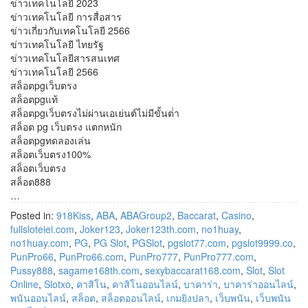
ข่าวเทคโนโลยี 2023
ข่าวเทคโนโลยี การสื่อสาร
ข่าวเกี่ยวกับเทคโนโลยี 2566
ข่าวเทคโนโลยี ไทยรัฐ
ข่าวเทคโนโลยีสารสนเทศ
ข่าวเทคโนโลยี 2566
สล็อตpgเว็บตรง
สล็อตpgแท้
สล็อตpgเว็บตรงไม่ผ่านเอเย่นต์ไม่มีขั้นต่ํา
สล็อต pg เว็บตรง แตกหนัก
สล็อตpgทดลองเล่น
สล็อตเว็บตรง100%
สล็อตเว็บตรง
สล็อต888
…
Posted in:
918Kiss
,
ABA
,
ABAGroup2
,
Baccarat
,
Casino
,
fullsloteiei.com
,
Joker123
,
Joker123th.com
,
no1huay
,
no1huay.com
,
PG
,
PG Slot
,
PGSlot
,
pgslot77.com
,
pgslot9999.co
,
PunPro66
,
PunPro66.com
,
PunPro777
,
PunPro777.com
,
Pussy888
,
sagame168th.com
,
sexybaccarat168.com
,
Slot
,
Slot
Online
,
Slotxo
,
คาสิโน
,
คาสิโนออนไลน์
,
บาคาร่า
,
บาคาร่าออนไลน์
,
พนันออนไลน์
,
สล็อต
,
สล็อตออนไลน์
,
เกมยิงปลา
,
เว็บพนัน
,
เว็บพนัน