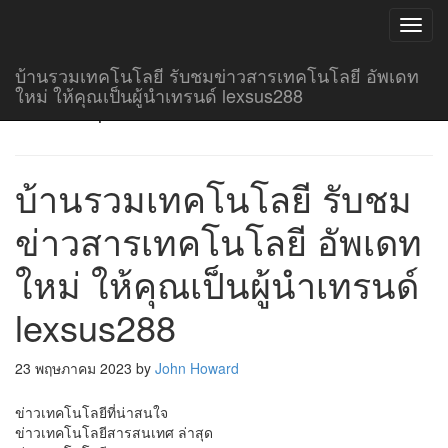
TOG
NAVI
บ้านรวมเทคโนโลยี รับชมข่าวสารเทคโนโลยี อัพเดท
ใหม่ ให้คุณเป็นผู้นำเทรนด์ lexsus288
ABAGroup2
บ้านรวมเทคโนโลยี รับชม
ข่าวสารเทคโนโลยี อัพเดท
ใหม่ ให้คุณเป็นผู้นำเทรนด์
lexsus288
23 พฤษภาคม 2023
by
John Howard
ข่าวเทคโนโลยีที่น่าสนใจ
ข่าวเทคโนโลยีสารสนเทศ ล่าสุด