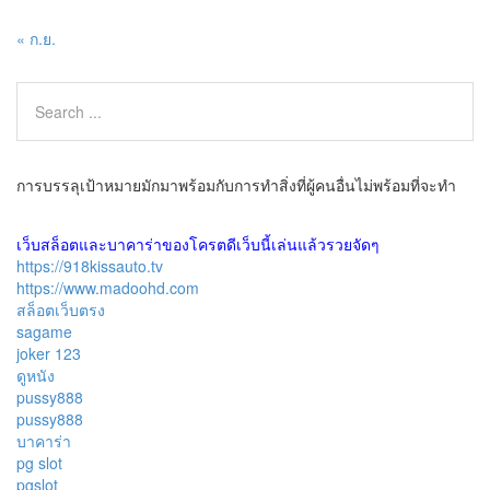
« ก.ย.
การบรรลุเป้าหมายมักมาพร้อมกับการทำสิ่งที่ผู้คนอื่นไม่พร้อมที่จะทำ
เว็บสล็อตและบาคาร่าของโครตดีเว็บนี้เล่นแล้วรวยจัดๆ
https://918kissauto.tv
https://www.madoohd.com
สล็อตเว็บตรง
sagame
joker 123
ดูหนัง
pussy888
pussy888
บาคาร่า
pg slot
pgslot