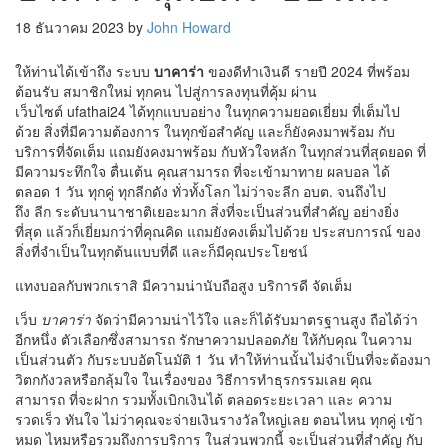
18 ธันวาคม 2023
by
John Howard
ให้ท่าน
ได้
เข้าถึง
ระบบ
บาคาร่า
ของดี
ทำเงิน
ดี
รายปี
2024
ที่
พร้อม
ต้อนรับ
สมาชิกใหม่
ทุกคน
ไปสู่
การลงทุน
ที่
คุ้ม
ผ่าน
เว็บไซต์
ufathai24
ได้
ทุก
แบบอย่าง
ใน
ทุก
ความยอดเยี่ยม
ที่
เต็มไป
ด้วย
สิ่งที่มีความต้องการ
ใน
ทุก
ข้อสำคัญ
และก็
ยังคง
มา
พร้อม
กับ
บริการ
ที่
จัด
เต็ม
แถม
ยังคง
มา
พร้อม
กับ
หัวใจหลัก
ใน
ทุก
ส่วน
ที่สุดยอด
ที่
มี
ความระทึกใจ
ตื่นเต้น
คุณ
สามารถ
ที่จะ
เข้ามา
ทาย
ผล
บอล
ได้
ตลอด
1 วัน
ทุก
คู่
ทุก
ลีก
ดัง
ทั่วทั้งโลก
ไม่ว่า
จะ
ลีก
อบต.
จนถึง
ไป
ถึง
ลีก
ระดับนานาชาติ
เยอะมาก
สิ่ง
ที่จะ
เป็น
ส่วน
ที่
สำคัญ
อย่างยิ่ง
ที่สุด
แล้วก็
เยี่ยม
กว่า
ที่
คุณ
คิด
แถม
ยังคง
เต็มไปด้วย
ประสบการณ์
ของ
สิ่งที่จำเป็น
ใน
ทุก
ต้นแบบ
ที่
ดี
และก็
มีคุณประโยชน์
แทงบอล
กับ
พวกเรา
สิ
มี
ความน่านับถือ
สูง
บริการ
ดี
จัด
เต็ม
เว็บ
บาคาร่า
จัดว่า
มี
ความน่าไว้ใจ
และก็
ได้รับ
มาตรฐาน
สูง
ถือได้ว่า
อีก
หนึ่ง
ตัวเลือก
ซึ่งสามารถ
รักษา
ความปลอดภัย
ให้
กับ
คุณ
ใน
ความ
เป็นส่วนตัว
กับ
ระบบ
อัตโนมัติ
1 วัน
ทำให้ท่าน
นั้น
ไม่จำเป็นที่จะต้องมา
วิตกกังวลหรือกลุ้มใจ
ใน
เรื่อง
ของ
วิธีการทำ
ธุรกรรม
เลย
คุณ
สามารถ
ที่จะ
ฝาก
รวมทั้ง
เบิกเงิน
ได้
ตลอดระยะเวลา
และ
ความ
รวดเร็ว
ทันใจ
ไม่ว่า
คุณ
จะ
จ่ายเงิน
รางวัล
ใหญ่
เลย
ตอนไหน
ทุก
คู่
เข้า
หมด
ไหม
หรือ
รวมถึง
การบริการ
ใน
ส่วน
พวกนี้
จะ
เป็น
ส่วน
ที่
สำคัญ
กับ