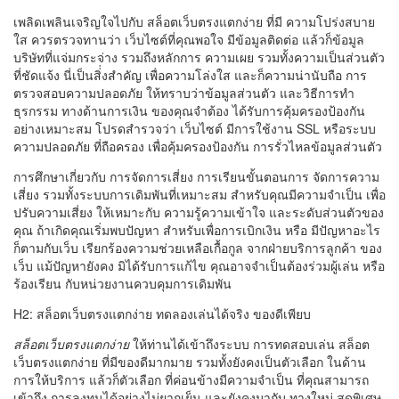
เพลิดเพลินเจริญใจไปกับ สล็อตเว็บตรงแตกง่าย ที่มี ความโปร่งสบาย
ใส ควรตรวจทานว่า เว็บไซต์ที่คุณพอใจ มีข้อมูลติดต่อ แล้วก็ข้อมูล
บริษัทที่แจ่มกระจ่าง รวมถึงหลักการ ความเผย รวมทั้งความเป็นส่วนตัว
ที่ชัดแจ้ง นี่เป็นสิ่่งสำคัญ เพื่อความโล่งใส และก็ความน่านับถือ การ
ตรวจสอบความปลอดภัย ให้ทราบว่าข้อมูลส่วนตัว และวิธีการทำ
ธุรกรรม ทางด้านการเงิน ของคุณจำต้อง ได้รับการคุ้มครองป้องกัน
อย่างเหมาะสม โปรดสำรวจว่า เว็บไซต์ มีการใช้งาน SSL หรือระบบ
ความปลอดภัย ที่ถือครอง เพื่อคุ้มครองป้องกัน การรั่วไหลข้อมูลส่วนตัว
การศึกษาเกี่ยวกับ การจัดการเสี่ยง การเรียนขั้นตอนการ จัดการความ
เสี่ยง รวมทั้งระบบการเดิมพันที่เหมาะสม สำหรับคุณมีความจำเป็น เพื่อ
ปรับความเสี่ยง ให้เหมาะกับ ความรู้ความเข้าใจ และระดับส่วนตัวของ
คุณ ถ้าเกิดคุณเริ่มพบปัญหา สำหรับเพื่อการเบิกเงิน หรือ มีปัญหาอะไร
ก็ตามกับเว็บ เรียกร้องความช่วยเหลือเกื้อกูล จากฝ่ายบริการลูกค้า ของ
เว็บ แม้ปัญหายังคง มิได้รับการแก้ไข คุณอาจจำเป็นต้องร่วมผู้เล่น หรือ
ร้องเรียน กับหน่วยงานควบคุมการเดิมพัน
H2: สล็อตเว็บตรงแตกง่าย ทดลองเล่นได้จริง ของดีเพียบ
สล็อตเว็บตรงแตกง่าย
ให้ท่านได้เข้าถึงระบบ การทดสอบเล่น สล็อต
เว็บตรงแตกง่าย ที่มีของดีมากมาย รวมทั้งยังคงเป็นตัวเลือก ในด้าน
การให้บริการ แล้วก็ตัวเลือก ที่ค่อนข้างมีความจำเป็น ที่คุณสามารถ
เข้าถึง การลงทุนได้อย่างไม่ยากเย็น และยังคงมากับ ทางใหม่ สุดพิเศษ