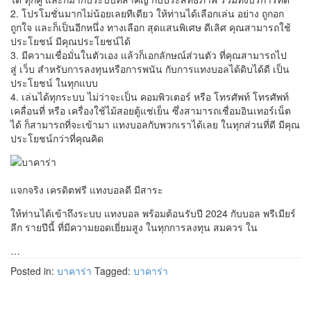
2.
โปรโมชั่น
มากไม่น้อยเลยทีเดียว
ให้ท่าน
ได้
เลือก
เล่น
อย่าง
ถูกอก
ถูกใจ
และก็
เป็น
อีก
หนึ่ง
ทาง
เลือก
สุด
แสน
พิเศษ
ดีเลิศ
คุณ
สามารถ
ใช้
ประโยชน์
มีคุณประโยชน์
ได้
3.
มี
ความ
เชื่อมั่นในตัวเอง
แล้วก็
เอกลักษณ์
ส่วนตัว
ที่
คุณ
สามารถ
ไป
สู่
เว็บ
สำหรับการ
ลงทุน
หรือ
การพนัน
กับ
การ
แทงบอล
ได้ดิบได้ดี
เป็น
ประโยชน์
ใน
ทุก
แบบ
4.
เล่น
ได้
ทุก
ระบบ
ไม่ว่า
จะ
เป็น
คอมพิวเตอร์
หรือ
โทรศัพท์
โทรศัพท์
เคลื่อนที่
หรือ
เครื่องใช้ไม้สอย
ตู้แช่เย็น
ซึ่งสามารถ
เชื่อม
อินเทอร์เน็ต
ได้
ก็
สามารถ
ที่จะ
เข้ามา
แทงบอล
กับ
พวกเรา
ได้
เลย
ใน
ทุก
ส่วน
ที่
ดี
มีคุณ
ประโยชน์
กว่า
ที่
คุณ
คิด
แจก
จริง
เครดิต
ฟรี
แทงบอล
ดี
มีสาระ
ให้ท่าน
ได้
เข้าถึง
ระบบ
แทงบอล
พร้อม
ต้อนรับ
ปี
2024
กับ
บอล
พรีเมียร์
ลีก
รายปี
นี้
ที่
มี
ความยอดเยี่ยม
สูง
ใน
ทุก
การลงทุน
สมควร
ใน
…
Posted in:
บาคาร่า
Tagged:
บาคาร่า