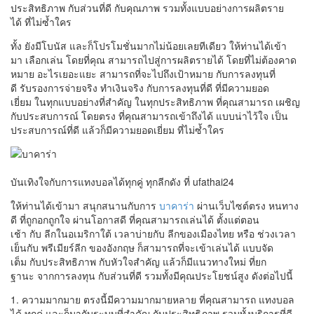
ประสิทธิภาพ
กับ
ส่วน
ที่
ดี
กับ
คุณภาพ
รวมทั้ง
แบบอย่าง
การผลิต
ราย
ได้
ที่
ไม่ซ้ำใคร
ทั้ง
ยัง
มี
โบนัส
และก็
โปรโมชั่น
มากไม่น้อยเลยทีเดียว
ให้ท่าน
ได้
เข้า
มา
เลือก
เล่น
โดย
ที่
คุณ
สามารถ
ไปสู่
การผลิต
รายได้
โดย
ที่
ไม่ต้อง
คาด
หมาย
อะไร
เยอะแยะ
สามารถ
ที่จะ
ไปถึงเป้าหมาย
กับ
การลงทุน
ที่
ดี
รับรอง
การ
จ่าย
จริง
ทำเงิน
จริง
กับ
การลงทุน
ที่
ดี
ที่
มี
ความยอด
เยี่ยม
ใน
ทุก
แบบอย่าง
ที่
สำคัญ
ใน
ทุก
ประสิทธิภาพ
ที่
คุณ
สามารถ
เผชิญ
กับ
ประสบการณ์
โดยตรง
ที่
คุณ
สามารถ
เข้าถึง
ได้
แบบ
น่าไว้ใจ
เป็น
ประสบการณ์
ที่
ดี
แล้วก็
มี
ความยอดเยี่ยม
ที่
ไม่ซ้ำใคร
บันเทิงใจ
กับ
การ
แทงบอล
ได้
ทุก
คู่
ทุก
ลีก
ดัง
ที่
ufathai24
ให้ท่าน
ได้
เข้ามา
สนุกสนาน
กับ
การ
บาคาร่า
ผ่าน
เว็บไซต์
ตรง
หนทาง
ดี
ที่
ถูกอกถูกใจ
ผ่าน
โอกาส
ดี
ที่
คุณ
สามารถ
เล่น
ได้
ตั้งแต่
ตอน
เช้า
กับ
ลีก
ใน
อเมริกาใต้
เวลาบ่าย
กับ
ลีก
ของ
เมืองไทย
หรือ
ช่วงเวลา
เย็น
กับ
พรีเมียร์ลีก
ของ
อังกฤษ
ก็
สามารถ
ที่จะ
เข้า
เล่น
ได้
แบบ
จัด
เต็ม
กับ
ประสิทธิภาพ
กับ
หัวใจสำคัญ
แล้วก็
มีแนวทาง
ใหม่
ที่
ยก
ฐานะ
จาก
การลงทุน
กับ
ส่วน
ที่
ดี
รวมทั้ง
มีคุณประโยชน์
สูง
ดังต่อไปนี้
1.
ความมากมาย
ตรงนี้
มี
ความมากมายหลาย
ที่
คุณ
สามารถ
แทงบอล
ได้
ทุก
คู่
และก็
มากับ
ระบบ
ที่
สำคัญ
กับ
ประสิทธิภาพ
รวมทั้ง
บริการ
ที่
ดี