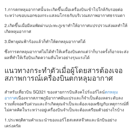
1.การตกหลุมอากาศนั้นจะเกิดขึ้นเมื่อเครื่องบินเข้าไปใกล้กับรอยต่อ
ระหว่างขอบนอกของกระแสลมโกรธกับบริเวณสภาพอากาศธรรมดา
2.เกิดขึ้นเมื่อมีลมพัดผ่านปะทะภูเขาทำให้อากาศแปรปรวนส่งผลทำให้
เกิดหลุมอากาศ
3.มีพายุฝนฟ้าร้องแล้วก็ทำให้ตกหลุมอากาศได้
ซึ่งการตกหลุมอากาศไม่ได้ทำให้เครื่องบินตกแต่ว่าก็บางครั้งก็อาจจะส่ง
ผลที่ทำให้เรือบินเกิดความสั่นไหวอย่างรุนแรงได้
แนวทางกระทำตัวเมื่อผู้โดยสารต้องเจอ
สภาพการณ์เครื่องบินตกหลุมอากาศ
สำหรับเที่ยวบิน SQ321 ของสายการบินสิงคโปร์แอร์ไลน์
ตกหลุม
อากาศ
เนื่องจากสภาพภูมิอากาศผันแปรและก็จำเป็นต้องลดระดับลง
รวมทั้งจอดรีบด่วนและถ้าเกิดคุณจำเป็นจะต้องเจอเผชิญกับเหตุการณ์ที่
ไม่คาดคิดในระหว่างอยู่เครื่องบินจำเป็นจะต้องเตรียมตัวอย่างไรบ้าง
1.ประพฤติตามคำแนะนำของแอร์โฮสเตสสจ๊วตและนักบินอย่าง
เคร่งครัด