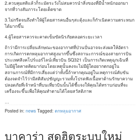
2.ควบคุมสติแล้วก็ระมัดระวังไม่สมควรนำสิ่งของที่มีน้ำหนักออกมา
จากที่วางสัมภาระโดยเด็ดขาด
3.ไม่กรีดจนถึงทำให้ผู้โดยสารคนอื่นๆสะดุ้งและก็กำเนิดความตระหนก
ได้มากขึ้น
4.ผู้โดยสารควรจะคาดเข็มขัดนิรภัยตลอดระยะเวลา
ถ้าว่ามีการเปลี่ยนลักษณะของอากาศที่ป่วนปั่นอาจจะส่งผลให้อัตรา
การเกิดการตกหลุมอากาศสูงมากขึ้นซึ่งสถานะการณ์ของสายการบิน
ประเทศสิงคโปร์แอร์ไลน์เที่ยวบิน SQ321 เป็นการเกิดเหตุฉุกเฉินที่
ไม่มีผู้ใดคาดคิดมาก่อนโดยเหตุนั้นคงจะไม่มีผู้ใดอยากตกอยู่ใน
สถานการณ์ที่มีการเสี่ยงแต่ว่าทั้งนี้ถ้าหากคุณอยู่ในเหตุการณ์คับขัน
ต้องจดจำไว้ว่ามีสติสัมปชัญญะรวมทั้งโปรดฟังเนื้อหาด้านรักษาความ
ปลอดภัยที่เจ้าหน้าที่บนเที่ยวบินนั้นได้ชี้แจงให้คุณได้ทราบก่อนที่จะ
เครื่องจะขึ้นเพื่อให้คุณทำตามได้โดยสวัสดิภาพ
…
Posted in:
news
Tagged:
ตกหลุมอากาศ
บาคาร่า สุดฮิตระบบใหม่