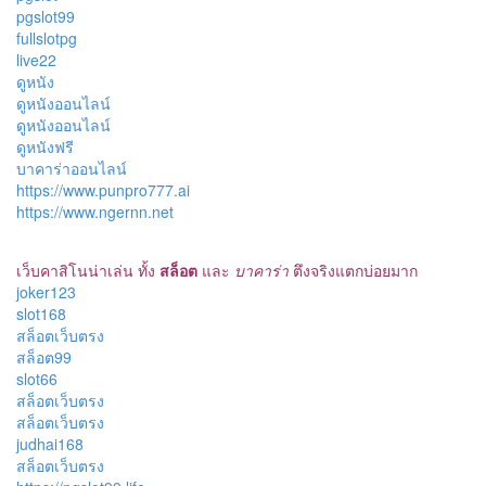
pgslot99
fullslotpg
live22
ดูหนัง
ดูหนังออนไลน์
ดูหนังออนไลน์
ดูหนังฟรี
บาคาร่าออนไลน์
https://www.punpro777.ai
https://www.ngernn.net
เว็บคาสิโนน่าเล่น ทั้ง
สล็อต
และ
บาคาร่า
ตึงจริงแตกบ่อยมาก
joker123
slot168
สล็อตเว็บตรง
สล็อต99
slot66
สล็อตเว็บตรง
สล็อตเว็บตรง
judhai168
สล็อตเว็บตรง