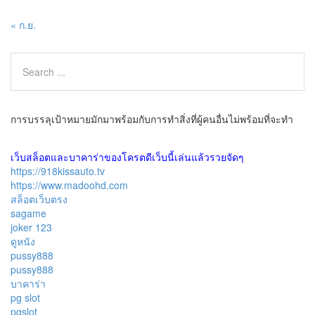
« ก.ย.
การบรรลุเป้าหมายมักมาพร้อมกับการทำสิ่งที่ผู้คนอื่นไม่พร้อมที่จะทำ
เว็บสล็อตและบาคาร่าของโครตดีเว็บนี้เล่นแล้วรวยจัดๆ
https://918kissauto.tv
https://www.madoohd.com
สล็อตเว็บตรง
sagame
joker 123
ดูหนัง
pussy888
pussy888
บาคาร่า
pg slot
pgslot