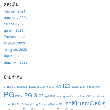
คลังเก็บ
กันยายน 2024
พฤษภาคม 2024
ธันวาคม 2023
ตุลาคม 2023
กันยายน 2023
สิงหาคม 2023
กรกฎาคม 2023
มิถุนายน 2023
พฤษภาคม 2023
ป้ายกำกับ
Joker123
918Kiss
918kissauto
Baccarat
Casino
Joker123th
no1huay.com
PG
PG Slot
PGSlot
pgslot999.com
pg slot เว็บตรง
Pussy888
qrcode
sa
คาสิโนออนไลน์
ดู
game
Slot
Slot Online
slot pg
Slotxo
up2bet
คาสิโน