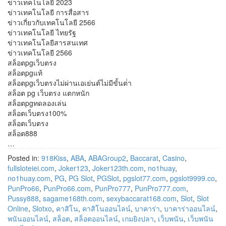
ข่าวเทคโนโลยี 2023
ข่าวเทคโนโลยี การสื่อสาร
ข่าวเกี่ยวกับเทคโนโลยี 2566
ข่าวเทคโนโลยี ไทยรัฐ
ข่าวเทคโนโลยีสารสนเทศ
ข่าวเทคโนโลยี 2566
สล็อตpgเว็บตรง
สล็อตpgแท้
สล็อตpgเว็บตรงไม่ผ่านเอเย่นต์ไม่มีขั้นต่ํา
สล็อต pg เว็บตรง แตกหนัก
สล็อตpgทดลองเล่น
สล็อตเว็บตรง100%
สล็อตเว็บตรง
สล็อต888
…
Posted in:
918Kiss
,
ABA
,
ABAGroup2
,
Baccarat
,
Casino
,
fullsloteiei.com
,
Joker123
,
Joker123th.com
,
no1huay
,
no1huay.com
,
PG
,
PG Slot
,
PGSlot
,
pgslot77.com
,
pgslot9999.co
,
PunPro66
,
PunPro66.com
,
PunPro777
,
PunPro777.com
,
Pussy888
,
sagame168th.com
,
sexybaccarat168.com
,
Slot
,
Slot
Online
,
Slotxo
,
คาสิโน
,
คาสิโนออนไลน์
,
บาคาร่า
,
บาคาร่าออนไลน์
,
พนันออนไลน์
,
สล็อต
,
สล็อตออนไลน์
,
เกมยิงปลา
,
เว็บพนัน
,
เว็บพนัน