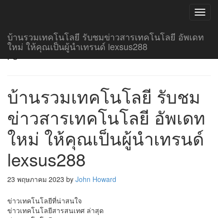
TOG
NAVI
บ้านรวมเทคโนโลยี รับชมข่าวสารเทคโนโลยี อัพเดท
ใหม่ ให้คุณเป็นผู้นำเทรนด์ lexsus288
pgslot77.com
บ้านรวมเทคโนโลยี รับชม
ข่าวสารเทคโนโลยี อัพเดท
ใหม่ ให้คุณเป็นผู้นำเทรนด์
lexsus288
23 พฤษภาคม 2023
by
John Howard
ข่าวเทคโนโลยีที่น่าสนใจ
ข่าวเทคโนโลยีสารสนเทศ ล่าสุด