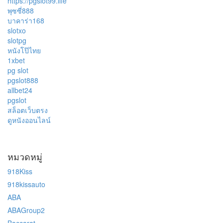
https://pgslot99.life
พุซซี่888
บาคาร่า168
slotxo
slotpg
หนังโป๊ไทย
1xbet
pg slot
pgslot888
allbet24
pgslot
สล็อตเว็บตรง
ดูหนังออนไลน์
หมวดหมู่
918Kiss
918kissauto
ABA
ABAGroup2