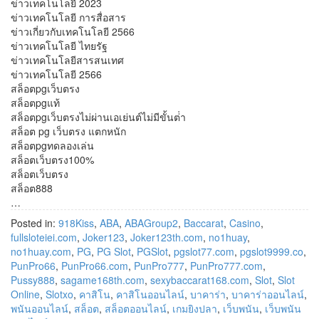
ข่าวเทคโนโลยี 2023
ข่าวเทคโนโลยี การสื่อสาร
ข่าวเกี่ยวกับเทคโนโลยี 2566
ข่าวเทคโนโลยี ไทยรัฐ
ข่าวเทคโนโลยีสารสนเทศ
ข่าวเทคโนโลยี 2566
สล็อตpgเว็บตรง
สล็อตpgแท้
สล็อตpgเว็บตรงไม่ผ่านเอเย่นต์ไม่มีขั้นต่ํา
สล็อต pg เว็บตรง แตกหนัก
สล็อตpgทดลองเล่น
สล็อตเว็บตรง100%
สล็อตเว็บตรง
สล็อต888
…
Posted in:
918Kiss
,
ABA
,
ABAGroup2
,
Baccarat
,
Casino
,
fullsloteiei.com
,
Joker123
,
Joker123th.com
,
no1huay
,
no1huay.com
,
PG
,
PG Slot
,
PGSlot
,
pgslot77.com
,
pgslot9999.co
,
PunPro66
,
PunPro66.com
,
PunPro777
,
PunPro777.com
,
Pussy888
,
sagame168th.com
,
sexybaccarat168.com
,
Slot
,
Slot
Online
,
Slotxo
,
คาสิโน
,
คาสิโนออนไลน์
,
บาคาร่า
,
บาคาร่าออนไลน์
,
พนันออนไลน์
,
สล็อต
,
สล็อตออนไลน์
,
เกมยิงปลา
,
เว็บพนัน
,
เว็บพนัน