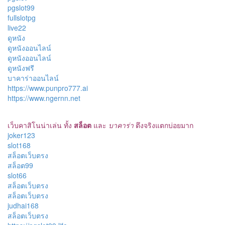
pgslot99
fullslotpg
live22
ดูหนัง
ดูหนังออนไลน์
ดูหนังออนไลน์
ดูหนังฟรี
บาคาร่าออนไลน์
https://www.punpro777.ai
https://www.ngernn.net
เว็บคาสิโนน่าเล่น ทั้ง
สล็อต
และ
บาคาร่า
ตึงจริงแตกบ่อยมาก
joker123
slot168
สล็อตเว็บตรง
สล็อต99
slot66
สล็อตเว็บตรง
สล็อตเว็บตรง
judhai168
สล็อตเว็บตรง