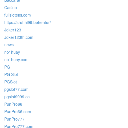
Baccarat
Casino
fullsloteiei.com
https://sretthi99.bet/enter/
Joker123
Joker123th.com
news
no1huay
no1huay.com
PG
PG Slot
PGSlot
pgslot77.com
pgslot9999.co
PunPro66
PunPro66.com
PunPro777
PunPro777.com