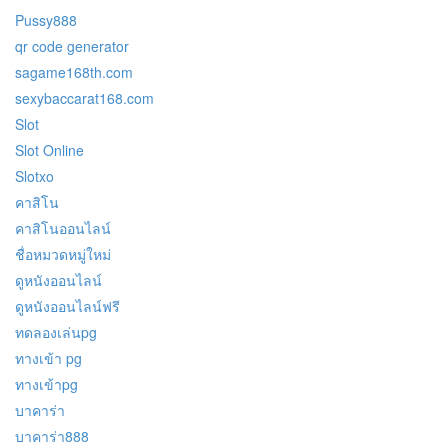
Pussy888
qr code generator
sagame168th.com
sexybaccarat168.com
Slot
Slot Online
Slotxo
คาสิโน
คาสิโนออนไลน์
ชื่อหมวดหมู่ใหม่
ดูหนังออนไลน์
ดูหนังออนไลน์ฟรี
ทดลองเล่นpg
ทางเข้า pg
ทางเข้าpg
บาคาร่า
บาคาร่า888