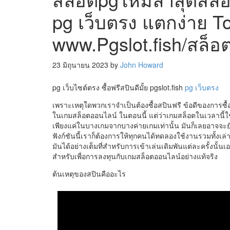
pg เว็บตรง แตกง่าย T
www.Pgslot.fish/สล็อ
23 มิถุนายน 2023
by
John Howard
pg เว็บไซต์ตรง ซื้อฟรีสปินดีมั้ย pgslot.fish
pg เว็บตรง
เพราะเหตุใดพวกเราจำเป็นต้องซื้อสปินฟรี ข้อดีของการซื้อฟ
ในเกมสล็อตออนไลน์ ในตอนนี้ แต่ว่าเกมสล็อตในเวลานี้ใช่ว่า
เพียงแค่ในบางเกมจากบางค่ายเกมเท่านั้น มันก็เลยอาจจะยั
ฟังก์ชันนี้เราก็ต้องการให้ทุกคนได้ทดลองใช้งานรวมทั้งเล
มันได้อย่างเต็มที่สำหรับการเข้าเล่นเดิมพันแต่ละครั้งนั้น
สำหรับเพื่อการลงทุนกับเกมสล็อตออนไลน์อย่างแท้จริง
ต้นเหตุของสปินคืออะไร