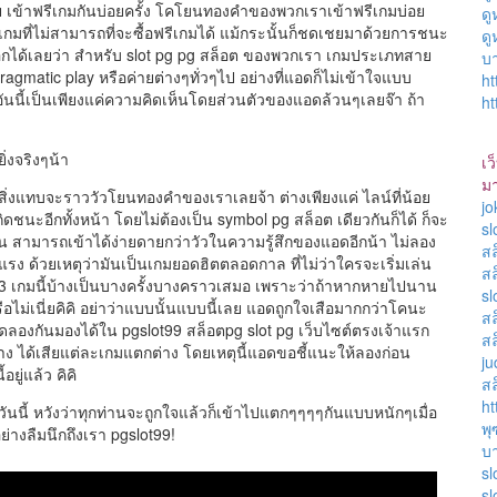
ย เข้าฟรีเกมกันบ่อยครั้ง โคโยนทองคำของพวกเราเข้าฟรีเกมบ่อย
ดู
ป็นเกมที่ไม่สามารถที่จะซื้อฟรีเกมได้ แม้กระนั้นก็ชดเชยมาด้วยการชนะ
ดู
 บอกได้เลยว่า สำหรับ slot pg pg สล็อต ของพวกเรา เกมประเภทสาย
บ
 pragmatic play หรือค่ายต่างๆทั่วๆไป อย่างที่แอดก็ไม่เข้าใจแบบ
ht
ันนี้เป็นเพียงแค่ความคิดเห็นโดยส่วนตัวของแอดล้วนๆเลยจ๊า ถ้า
ht
ิ่งจริงๆน้า
เว
ม
งแทบจะราววัวโยนทองคำของเราเลยจ้า ต่างเพียงแค่ ไลน์ที่น้อย
jo
เกิดชนะอีกทั้งหน้า โดยไม่ต้องเป็น symbol pg สล็อต เดียวกันก็ได้ ก็จะ
sl
น สามารถเข้าได้ง่ายดายกว่าวัวในความรู้สึกของแอดอีกน้า ไม่ลอง
สล
ง ด้วยเหตุว่ามันเป็นเกมยอดฮิตตลอดกาล ที่ไม่ว่าใครจะเริ่มเล่น
ส
 3 เกมนี้บ้างเป็นบางครั้งบางคราวเสมอ เพราะว่าถ้าหากหายไปนาน
sl
อไม่เนี่ยคิคิ อย่าว่าแบบนั้นแบบนี้เลย แอดถูกใจเสือมากกว่าโคนะ
สล
ทดลองกันมองได้ใน pgslot99 สล็อตpg slot pg เว็บไซต์ตรงเจ้าแรก
สล
 ได้เสียแต่ละเกมแตกต่าง โดยเหตุนี้แอดขอชี้แนะให้ลองก่อน
ju
ยู่แล้ว คิคิ
สล
ht
นี้ หวังว่าทุกท่านจะถูกใจแล้วก็เข้าไปแตกๆๆๆๆกันแบบหนักๆเมื่อ
พุ
่างลืมนึกถึงเรา pgslot99!
บ
sl
sl