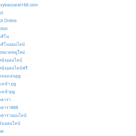
exybaccarat168.com
ot
ot Online
otxo
าสิโน
าสิโนออนไลน์
่อหมวดหมู่ใหม่
หนังออนไลน์
หนังออนไลน์ฟรี
ดลองเล่นpg
งเข้า pg
งเข้าpg
าคาร่า
าคาร่า888
าคาร่าออนไลน์
นันออนไลน์
อต