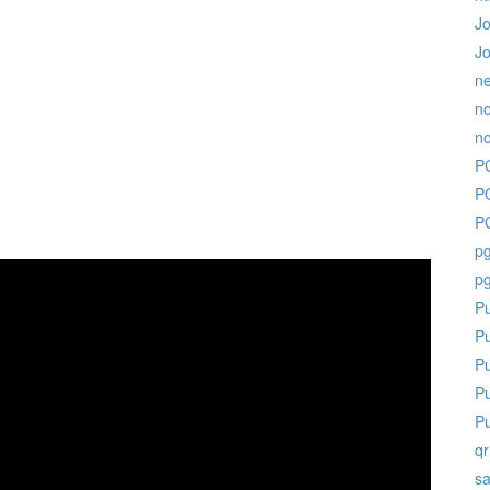
J
J
n
n
n
P
PG
P
p
pg
P
P
P
P
P
qr
s