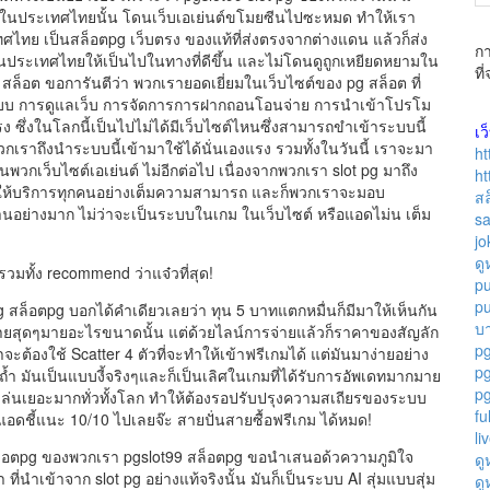
นประเทศไทยนั้น โดนเว็บเอเย่นต์ขโมยซีนไปซะหมด ทำให้เรา
ศไทย เป็นสล็อตpg เว็บตรง ของแท้ที่ส่งตรงจากต่างแดน แล้วก็ส่ง
กา
ระเทศไทยให้เป็นไปในทางที่ดีขึ้น และไม่โดนดูถูกเหยียดหยามใน
ที
็อต ขอการันตีว่า พวกเรายอดเยี่ยมในเว็บไซต์ของ pg สล็อต ที่
การระบบ การดูแลเว็บ การจัดการการฝากถอนโอนจ่าย การนำเข้าโปรโม
 ซึ่งในโลกนี้เป็นไปไม่ได้มีเว็บไซต์ไหนซึ่งสามารถขำเข้าระบบนี้
เว
กเราถึงนำระบบนี้เข้ามาใช้ได้นั่นเองแรง รวมทั้งในวันนี้ เราจะมา
ht
นพวกเว็บไซต์เอเย่นต์ ไม่อีกต่อไป เนื่องจากพวกเรา slot pg มาถึง
h
นดีให้บริการทุกคนอย่างเต็มความสามารถ และก็พวกเราจะมอบ
สล
ท่านอย่างมาก ไม่ว่าจะเป็นระบบในเกม ในเว็บไซต์ หรือแอดไม่น เต็ม
s
jo
ดู
รวมทั้ง recommend ว่าแจ๋วที่สุด!
p
p
สล็อตpg บอกได้คำเดียวเลยว่า ทุน 5 บาทแตกหมื่นก็มีมาให้เห็นกัน
บ
ง่ายสุดๆมายอะไรขนาดนั้น แต่ด้วยไลน์การจ่ายแล้วก็ราคาของสัญลัก
pg
จะต้องใช้ Scatter 4 ตัวที่จะทำให้เข้าฟรีเกมได้ แต่มันมาง่ายอย่าง
pg
้ำ มันเป็นแบบงี้จริงๆและก็เป็นเลิศในเกมที่ได้รับการอัพเดทมากมาย
pg
้เล่นเยอะมากทั่วทั้งโลก ทำให้ต้องรอปรับปรุงความสเถียรของระบบ
fu
้แอดชี้แนะ 10/10 ไปเลยจ๊ะ สายปั่นสายซื้อฟรีเกม ได้หมด!
li
ล็อตpg ของพวกเรา pgslot99 สล็อตpg ขอนำเสนอด้วความภูมิใจ
ดู
 ที่นำเข้าจาก slot pg อย่างแท้จริงนั้น มันก็เป็นระบบ AI สุ่มแบบสุ่ม
ดู