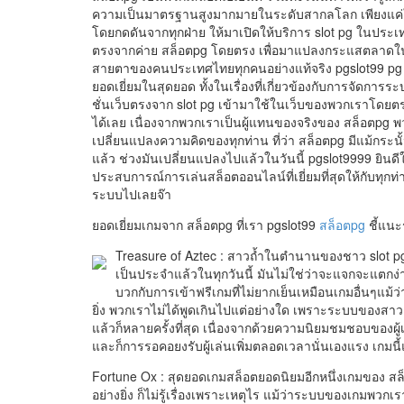
ความเป็นมาตรฐานสูงมากมายในระดับสากลโลก เพียงแค่ใ
โดยกดดันจากทุกฝ่าย ให้มาเปิดให้บริการ slot pg ในประเท
ตรงจากค่าย สล็อตpg โดยตรง เพื่อมาแปลงกระแสตลาดในป
สายตาของคนประเทศไทยทุกคนอย่างแท้จริง pgslot99 pg สล
ยอดเยี่ยมในสุดยอด ทั้งในเรื่องที่เกี่ยวข้องกับการจัด
ชั่นเว็บตรงจาก slot pg เข้ามาใช้ในเว็บของพวกเราโดยตรง
ได้เลย เนื่องจากพวกเราเป็นผู้แทนของจริงของ สล็อตpg พว
เปลี่ยนแปลงความคิดของทุกท่าน ที่ว่า สล็อตpg มีแม้กระนั้
แล้ว ช่วงมันเปลี่ยนแปลงไปแล้วในวันนี้ pgslot9999 ยิ
ประสบการณ์การเล่นสล็อตออนไลน์ที่เยี่ยมที่สุดให้กับทุก
ระบบไปเลยจ๊า
ยอดเยี่ยมเกมจาก สล็อตpg ที่เรา pgslot99
สล็อตpg
ชี้แนะ
Treasure of Aztec : สาวถ้ำในตำนานของชาว slot pg 
เป็นประจำแล้วในทุกวันนี้ มันไม่ใช่ว่าจะแจกจะแตก
บวกกับการเข้าฟรีเกมที่ไม่ยากเย็นเหมือนเกมอื่นๆแม้ว่า
ยิ่ง พวกเราไม่ได้พูดเกินไปแต่อย่างใด เพราะระบบของสาวถ
แล้วก็หลายครั้งที่สุด เนื่องจากด้วยความนิยมชมชอบของผู
และก็การรอคอยงรับผู้เล่นเพิ่มตลอดเวลานั่นเองแรง เกมนี
Fortune Ox : สุดยอดเกมสล็อตยอดนิยมอีกหนึ่งเกมของ ส
อย่างยิ่ง ก็ไม่รู้เรื่องเพราะเหตุไร แม้ว่าระบบของเกมพวกเรา