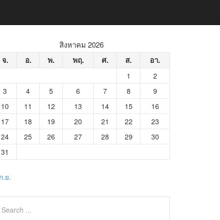
สิงหาคม 2026
จ.
อ.
พ.
พฤ.
ศ.
ส.
อา.
1
2
3
4
5
6
7
8
9
10
11
12
13
14
15
16
17
18
19
20
21
22
23
24
25
26
27
28
29
30
31
ก.ย.