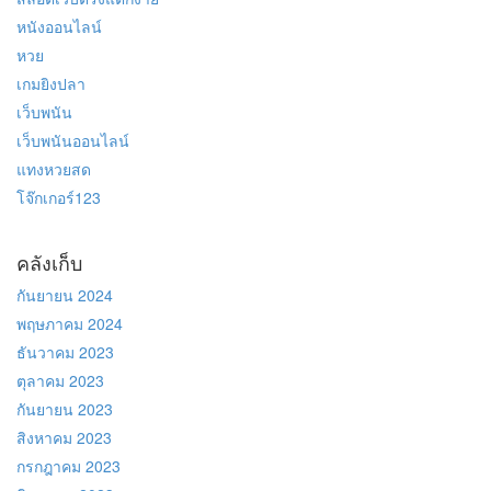
หนังออนไลน์
หวย
เกมยิงปลา
เว็บพนัน
เว็บพนันออนไลน์
แทงหวยสด
โจ๊กเกอร์123
คลังเก็บ
กันยายน 2024
พฤษภาคม 2024
ธันวาคม 2023
ตุลาคม 2023
กันยายน 2023
สิงหาคม 2023
กรกฎาคม 2023