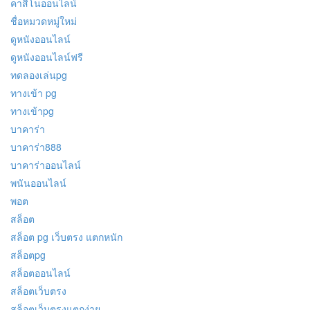
คาสิโนออนไลน์
ชื่อหมวดหมู่ใหม่
ดูหนังออนไลน์
ดูหนังออนไลน์ฟรี
ทดลองเล่นpg
ทางเข้า pg
ทางเข้าpg
บาคาร่า
บาคาร่า888
บาคาร่าออนไลน์
พนันออนไลน์
พอต
สล็อต
สล็อต pg เว็บตรง แตกหนัก
สล็อตpg
สล็อตออนไลน์
สล็อตเว็บตรง
สล็อตเว็บตรงแตกง่าย