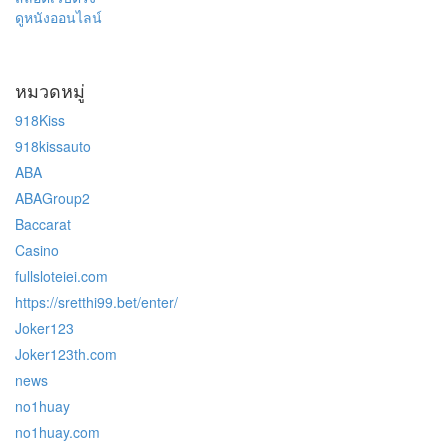
ดูหนังออนไลน์
หมวดหมู่
918Kiss
918kissauto
ABA
ABAGroup2
Baccarat
Casino
fullsloteiei.com
https://sretthi99.bet/enter/
Joker123
Joker123th.com
news
no1huay
no1huay.com