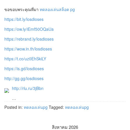
ขอขอบพระคุณที่มา
ทดลองเล่นสล็อต pg
https://bit.ly/losdioses
https://ow.ly/iEmf50OQaUa
https://rebrand.ly/losdioses
https://wow.in.th/losdioses
https://t.co/uz0EhSkiLY
https://is.gd/losdioses
http://gg.gg/losdioses
http://rlu.ru/3jBbn
…
Posted in:
ทดลองเล่นpg
Tagged:
ทดลองเล่นpg
สิงหาคม 2026