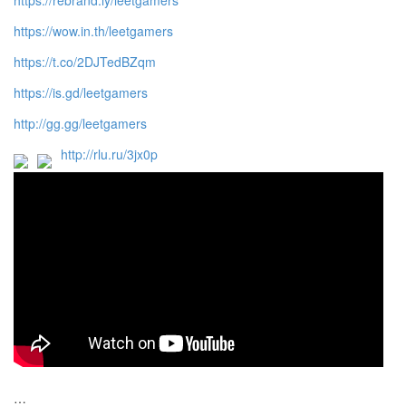
https://rebrand.ly/leetgamers
https://wow.in.th/leetgamers
https://t.co/2DJTedBZqm
https://is.gd/leetgamers
http://gg.gg/leetgamers
http://rlu.ru/3jx0p
…