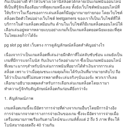
กันเป็นอย่างดี ทำให้ในช่วงเวลานี้สล็อตได้กลายเป็นเกมพนันออนไลน์
ที่เป็นที่รู้จักเลื่องลือมากที่สุดเกมหนึ่งเลย ทั้งยังเว็บไซต์พนันออนไลน์ที่
ให้บริการในเรื่องของการเล่นสล็อตก็มีอยู่มากมายก่ายกอง โดยเว็บไซต์
สล็อตเปิดตัวใหม่อย่างเว็บไซต์ leetgamers ของเราก็เป็นเว็บไซต์ที่ให้
บริการในด้านสล็อตเหมือนกัน ด้านในเว็บไซต์ก็มีเกมสล็อตออนไลน์ให้
เลือกเล่นอยู่หลากหลายแบบอย่างเกมก็เป็นเกมสล็อตยอดนิยมเยอะที่สุด
ในไทยเลยก็ว่าได้จ้ะ
pg slot pg slot เว็บตรง การดูลัญลักษณ์สล็อตสำคัญอย่างไร
เนื่องจากว่าเป็นเกมสล็อตที่เล่นง่ายมีกติกาที่ไม่สลับซับซ้อน แถมยังเป็น
เกมที่มีการแจกโบนัส กับเงินรางวัลอย่างมาก ซึ่งเป็นเกมพนันออนไลน์
ที่เหมาะมากๆสำหรับนักเล่นการพนันที่อยากได้ทำเงินจากการเล่น
สล็อต เพราะว่าเมื่อคุณชนะเกมคุณก็จะได้รับเงินที่มากมายกลับไป ถือ
ได้ว่าเป็นเกมที่ไม่สมควรพลาดที่จะเล่นจริงๆนั่นเองจ้ะ พวกเราก็เลย
เลือกมาอธิบายเหตุผลสำหรับการเลือกเล่นเกมสล็อตโดยเรามา
ทำความรู้จักกับสัญลักษณ์สล็อตกันก่อนดียิ่งกว่าจ้ะ
1. สัญลักษณ์ภาพ
เกมสล็อตเกมนี้จะมีอัตราการจ่ายที่ต่างจากเกมอื่นๆโดยมีการอ้างอิง
การจ่ายมากจากตารางการจ่ายเงินของเกม ซึ่งจะมีอัตราการจ่ายเมื่อ
เครื่องหมายภาพเรียงกันตามไลน์ชนะเกมส์ตั้งแต่ 2 ถึง 5 ภาพ ที่จะให้
โบนัสมากสูงสุดถึง 40 ร่วมกัน