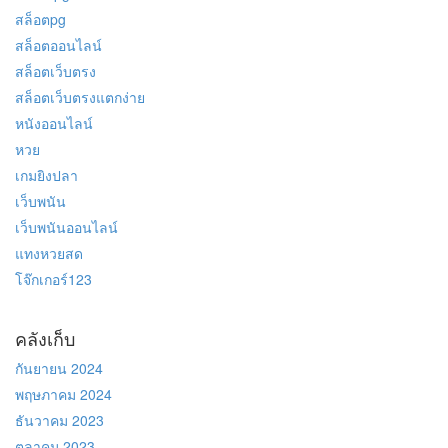
สล็อตpg
สล็อตออนไลน์
สล็อตเว็บตรง
สล็อตเว็บตรงแตกง่าย
หนังออนไลน์
หวย
เกมยิงปลา
เว็บพนัน
เว็บพนันออนไลน์
แทงหวยสด
โจ๊กเกอร์123
คลังเก็บ
กันยายน 2024
พฤษภาคม 2024
ธันวาคม 2023
ตุลาคม 2023