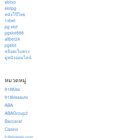
slotxo
slotpg
หนังโป๊ไทย
1xbet
pg slot
pgslot888
allbet24
pgslot
สล็อตเว็บตรง
ดูหนังออนไลน์
หมวดหมู่
918Kiss
918kissauto
ABA
ABAGroup2
Baccarat
Casino
fullsloteiei.com