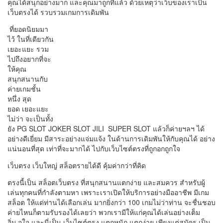
คุณได้สนุกอย่างมาก และคุณมาถูกที่แล้ว ด้วยเหตุว่าเว็บของเราเป็น
เว็บตรงได้ รวบรวมเกมการเดิมพัน
ที่ยอดนิยมมา
ไว้ ในที่เดียวกัน
เยอะแยะ รวม
ไปถึงอยากที่จะ
ให้คุณ
สนุกสนานกับ
ค่ายเกมชั้น
หนึ่ง สุด
ยอด เยอะแยะ
ไม่ว่า จะเป็นทั้ง
ยัง PG SLOT JOKER SLOT JILI SUPER SLOT แล้วก็ค่ายฯลฯ ได้
อย่างดีเยี่ยม มีสาระอย่างแจ่มแจ้ง ในด้านการเดิมพันให้กับคุณได้ อย่าง
แน่นอนที่สุด เท่าที่จะมากได้ ไปกับเว็บไซต์ตรงที่ถูกอกถูกใจ
เว็บตรง เว็บใหญ่ สล็อตรายได้ดี คุ้มค่ากว่าที่คิด
ตรงนี้เป็น สล็อตเว็บตรง ที่สนุกสนานแตกง่าย และสมควร สำหรับผู้
เล่นทุกคนที่กำลังตามหา เพราะเราเปิดให้บริการอย่างมืออาชีพ มีเกม
สล็อต ให้แด่ท่านได้เลือกเล่น มากยิ่งกว่า 100 เกมไม่ว่าท่าน จะชื่นชอบ
ค่ายไหนก็ตามรับรองได้เลยว่า พวกเรามีให้แก่คุณได้เล่นอย่างเต็ม
อิ่ม จุใจ และนี่เป็น เว็บไซต์ตรง แตกหนัก แตกง่าย เพียงแต่สมัคร เป็น