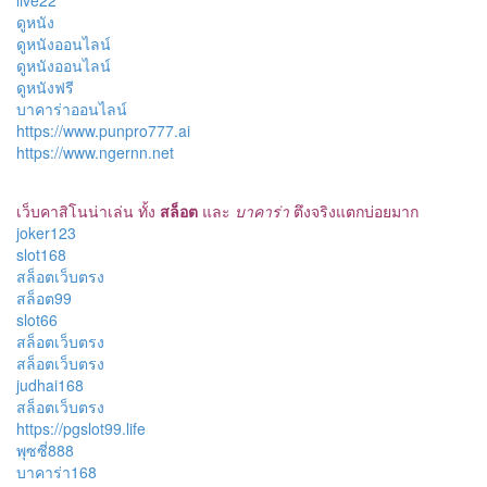
ดูหนัง
ดูหนังออนไลน์
ดูหนังออนไลน์
ดูหนังฟรี
บาคาร่าออนไลน์
https://www.punpro777.ai
https://www.ngernn.net
เว็บคาสิโนน่าเล่น ทั้ง
สล็อต
และ
บาคาร่า
ตึงจริงแตกบ่อยมาก
joker123
slot168
สล็อตเว็บตรง
สล็อต99
slot66
สล็อตเว็บตรง
สล็อตเว็บตรง
judhai168
สล็อตเว็บตรง
https://pgslot99.life
พุซซี่888
บาคาร่า168