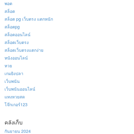
พอต
สล็อต
สล็อต pg เว็บตรง แตกหนัก
สล็อตpg
สล็อตออนไลน์
สล็อตเว็บตรง
สล็อตเว็บตรงแตกง่าย
หนังออนไลน์
หวย
เกมยิงปลา
เว็บพนัน
เว็บพนันออนไลน์
แทงหวยสด
โจ๊กเกอร์123
คลังเก็บ
กันยายน 2024