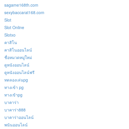
sagame168th.com
sexybaccarat168.com
Slot
Slot Online
Slotxo
คาสิโน
คาสิโนออนไลน์
ชื่อหมวดหมู่ใหม่
ดูหนังออนไลน์
ดูหนังออนไลน์ฟรี
ทดลองเล่นpg
ทางเข้า pg
ทางเข้าpg
บาคาร่า
บาคาร่า888
บาคาร่าออนไลน์
พนันออนไลน์