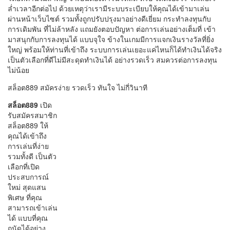
ล่ำเวลาอีกต่อไป ด้วยเหตุว่าเรามีระบบระเบียบให้คุณได้เข้ามาเล่น
ผ่านหน้าเว็บไซต์ รวมทั้งถูกปรับปรุงมาอย่างดีเยี่ยม กระทำลงทุนกับ
การเดิมพัน ที่ไม่ล้าหลัง แถมยังตอบปัญหา ต่อการเล่นอย่างเต็มที่ เข้า
มาสนุกกับการลงทุนได้ แบบจุใจ ข้างในเกมมีการแจกเงินรางวัลที่ยิ่ง
ใหญ่ พร้อมให้ท่านที่เข้าถึง ระบบการเล่นเยอะแค่ไหนก็ได้ทำเงินได้จริง
เป็นตัวเลือกที่ดีไม่มีสะดุดทำเงินได้ อย่างรวดเร็ว สมควรต่อการลงทุน
ไม่น้อย
สล็อต889 สมัครง่าย รวดเร็ว ทันใจ ไม่กี่วินาที
สล็อต889
เปิด
รับสมัครสมาชิก
สล็อต889 ให้
คุณได้เข้าถึง
การเล่นที่ง่าย
รวมทั้งดี เป็นตัว
เลือกที่เปิด
ประสบการณ์
ใหม่ สุดแสน
พิเศษ ที่คุณ
สามารถเข้าเล่น
ได้ แบบที่คุณ
ถนัดได้อย่าง