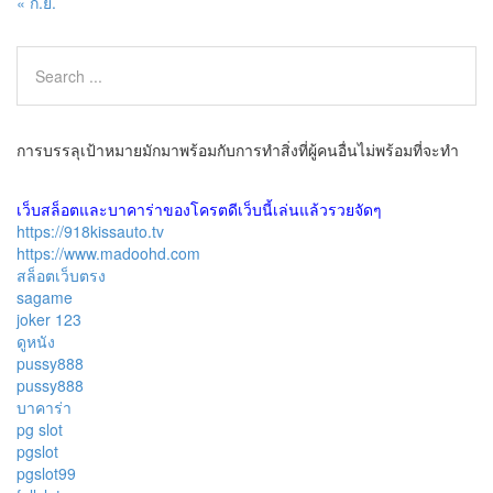
« ก.ย.
การบรรลุเป้าหมายมักมาพร้อมกับการทำสิ่งที่ผู้คนอื่นไม่พร้อมที่จะทำ
เว็บสล็อตและบาคาร่าของโครตดีเว็บนี้เล่นแล้วรวยจัดๆ
https://918kissauto.tv
https://www.madoohd.com
สล็อตเว็บตรง
sagame
joker 123
ดูหนัง
pussy888
pussy888
บาคาร่า
pg slot
pgslot
pgslot99