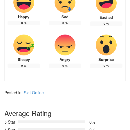
Happy
Sad
Excited
0
%
0
%
0
%
Sleepy
Angry
Surprise
0
%
0
%
0
%
Posted in:
Slot Online
Average Rating
5 Star
0%
4 Star
0%