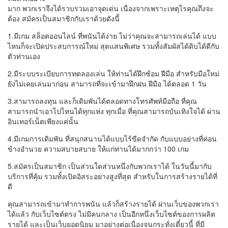
มาก พวกเราจึงได้รวบรวมเอาจุดเด่น เนื่องจากเพราะเหตุไรคุณถึงจะ
ต้อง สมัครเป็นสมาชิกกับเราด้วยดังนี้
1.มีเกม สล็อตออนไลน์ ที่พนันได้ง่าย ไม่ว่าคุณจะสามารถเล่นได้ แบบ
ไหนก็จะเปิดประสบการณ์ใหม่ สุดแสนพิเศษ รวมทั้งสัมผัสได้ดิบได้ดีกับ
ตัวท่านเอง
2.มีระบบระเบียบการทดลองเล่น ให้ท่านได้ฝึกซ้อม ฝีมือ สำหรับมือใหม่
ยังไม่เคยเล่นมาก่อน สามารถที่จะเข้ามาฝึกฝน ฝีมือ ได้ตลอด 1 วัน
3.สามารถลงทุน และก็เดิมพันได้ตลอดทางโทรศัพท์มือถือ ที่คุณ
สามารถนำเอาไปไหนได้ทุกแห่ง ทุกเมื่อ ที่คุณสามารถบันเทิงใจได้ ผ่าน
อินเทอร์เน็ตเพียงแค่นั้น
4.มีเกมการเดิมพัน ที่สนุกสนานได้แบบไร้ขีดจำกัด กับแบบอย่างที่ค่อน
ข้างอำนวย ความสบายสบาย ให้แก่ท่านได้มากกว่า 100 เกม
5.สมัครเป็นสมาชิก เป็นส่วนใดส่วนหนึ่งกับพวกเราได้ ในวันนี้มากับ
บริการที่คุ้ม รวมทั้งเปิดอิสระอย่างสูงที่สุด สำหรับในการสร้างรายได้ที่
ดี
คุณสามารถเข้ามาทำการพนัน แล้วก็สร้างรายได้ ผ่านเว็บของพวกเรา
ได้แล้ว กับเว็บไซต์ตรง ไม่มีคนกลาง เป็นอีกหนึ่งเว็บไซต์ของการผลิต
รายได้ และเป็นเว็บยอดนิยม มาอย่างต่อเนื่องจนกระทั่งเดี๋ยวนี้ ที่มี