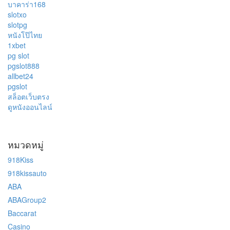
บาคาร่า168
slotxo
slotpg
หนังโป๊ไทย
1xbet
pg slot
pgslot888
allbet24
pgslot
สล็อตเว็บตรง
ดูหนังออนไลน์
หมวดหมู่
918Kiss
918kissauto
ABA
ABAGroup2
Baccarat
Casino