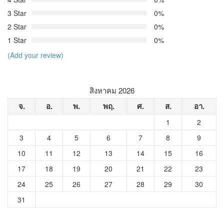
3 Star
0%
2 Star
0%
1 Star
0%
(Add your review)
สิงหาคม 2026
จ.
อ.
พ.
พฤ.
ศ.
ส.
อา.
1
2
3
4
5
6
7
8
9
10
11
12
13
14
15
16
17
18
19
20
21
22
23
24
25
26
27
28
29
30
31