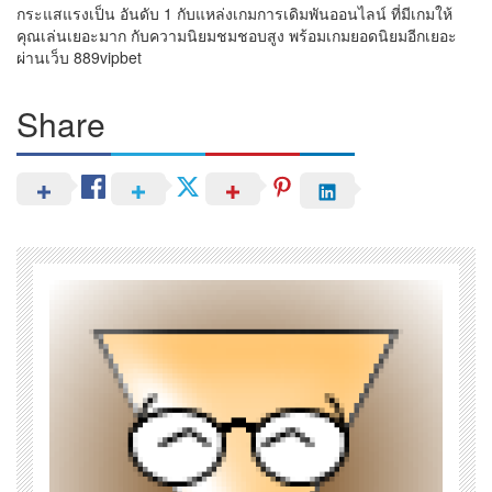
กระแสแรงเป็น อันดับ 1 กับแหล่งเกมการเดิมพันออนไลน์ ที่มีเกมให้
คุณเล่นเยอะมาก กับความนิยมชมชอบสูง พร้อมเกมยอดนิยมอีกเยอะ
ผ่านเว็บ 889vipbet
Share