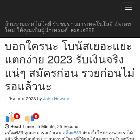
TOG
NAVI
บ้านรวมเทคโนโลยี รับชมข่าวสารเทคโนโลยี อัพเดท
เข้าเล่น สล็อต889 ไม่ต้อง
ใหม่ ให้คุณเป็นผู้นำเทรนด์ lexsus288
บอกใครนะ โบนัสเยอะแยะ
แตกง่าย 2023 รับเงินจริง
แน่ๆ สมัครก่อน รวยก่อนไม่
รอแล้วนะ
1 กันยายน 2023
by
John Howard
0
0
Read Time:
5 Minute, 25 Second
สล็อต889
คุณสามารถเข้าเล่น
สล็อต889
ผ่านเว็บไซต์ของพวกเราได้
แล้ว ที่มาพร้อมด้วยประสบการณ์ใหม่ๆที่ให้คุณได้สนุกสนานในทุกวี่วัน