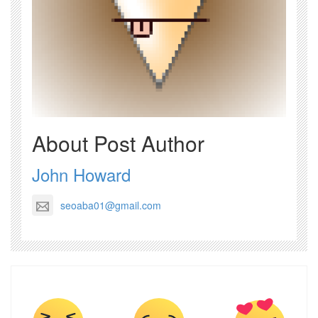
About Post Author
John Howard
seoaba01@gmail.com