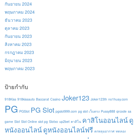
กันยายน 2024
พฤษภาคม 2024
ธันวาคม 2023
ตุลาคม 2023
กันยายน 2023
สิงหาคม 2023
กรกฎาคม 2023
มิถุนายน 2023
พฤษภาคม 2023
ป้ายกำกับ
Joker123
918Kiss
918kissauto
Baccarat
Casino
Joker123th
no1huay.com
PG
PG Slot
PGSlot
pgslot999.com
pg slot เว็บตรง
Pussy888
qrcode
sa
คาสิโนออนไลน์
ดู
game
Slot
Slot Online
slot pg
Slotxo
up2bet
คาสิโน
หนังออนไลน์
ดูหนังออนไลน์ฟรี
ตกหลุมอากาศ
ทดลอง