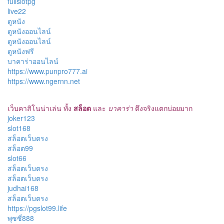
fullslotpg
live22
ดูหนัง
ดูหนังออนไลน์
ดูหนังออนไลน์
ดูหนังฟรี
บาคาร่าออนไลน์
https://www.punpro777.ai
https://www.ngernn.net
เว็บคาสิโนน่าเล่น ทั้ง
สล็อต
และ
บาคาร่า
ตึงจริงแตกบ่อยมาก
joker123
slot168
สล็อตเว็บตรง
สล็อต99
slot66
สล็อตเว็บตรง
สล็อตเว็บตรง
judhai168
สล็อตเว็บตรง
https://pgslot99.life
พุซซี่888