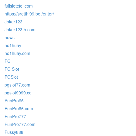
fullsloteiei.com
https://sretthi99.bet/enter/
Joker123
Joker123th.com
news
no1huay
no1huay.com
PG
PG Slot
PGSlot
pgslot77.com
pgslot9999.co
PunPro66
PunPro66.com
PunPro777
PunPro777.com
Pussy888