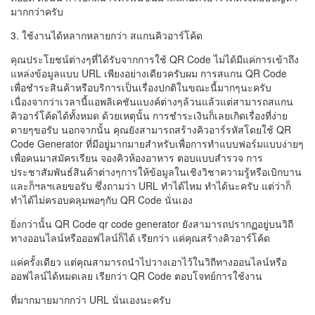
มากกว่าครับ
3. ใช้งานได้หลากหลายกว่า สแกนคิวอาร์โค้ด
คุณประโยชน์ต่างๆที่ได้รับจากการใช้ QR Code ไม่ได้มีแค่การเข้าถึง
แหล่งข้อมูลแบบ URL เพียงอย่างเดียวครับผม การสแกน QR Code
เพื่อชำระสินค้าหรือบริการเป็นเรื่องปกติในขณะนี้มากๆนะครับ
เนื่องจากว่าเวลานี้แอพลิเคชันแบงค์ต่างๆล้วนแล้วแต่สามารถสแกน
คิวอาร์โค้ดได้ทั้งหมด ด้วยเหตุนั้น การชำระเงินก็เลยเกิดเรื่องที่ง่าย
ดายๆขอรับ นอกจากนั้น คุณยังสามารถสร้างคิวอาร์รหัสโดยใช้ QR
Code Generator ที่มีอยู่มากมายสำหรับเพื่อการทำแบบฟอร์มแบบง่ายๆ
เพื่อคนมาสมัครเรียน จองคิวห้องอาหาร ตอบแบบสำรวจ การ
ประชาสัมพันธ์สินค้าต่างๆการให้ข้อมูลในเชิงวิชาความรู้หรือเบิกบาน
และก็ฯลฯเลยขอรับ ซึ่งถามว่า URL ทำได้ไหม ทำได้นะครับ แต่ว่าก็
ทำได้ไม่ครอบคลุมพอๆกับ QR Code นั่นเอง
ยิ่งกว่านั้น QR Code qr code generator ยังสามารถปรากฏอยู่บนวิถี
ทางออนไลน์หรือออฟไลน์ก็ได้ เรียกว่า แค่คุณสร้างคิวอาร์โค้ด
แค่ครั้งเดียว แต่คุณสามารถนำไปวางเอาไว้ในวิถีทางออนไลน์หรือ
ออฟไลน์ได้หมดเลย เรียกว่า QR Code ตอบโจทย์การใช้งาน
ที่มากมายมากกว่า URL นั่นเองนะครับ