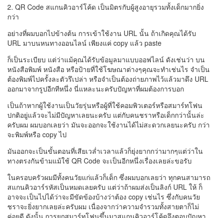
2. QR Code สแกนคิวอาร์โค้ด เป็นมิตรกับผู้สูงอายุรวมทั้งเด็กมากยิ่ง
กว่า
อย่างที่ผมบอกไปข้างต้น การเข้าใช้งาน URL นั้น ถ้าเกิดคุณได้รับ
URL มาบนหนทางออนไลน์ เพียงแค่ copy แล้ว paste
ก็เป็นระเบียบ แต่ว่าแม้คุณได้รับข้อมูลมาแบบออฟไลน์ ดังเช่นว่า บน
หนังสือพิมพ์ หนังสือ หรือป้ายที่ใช้โฆษณาต่างๆคุณจะทำเช่นไร จำเป็น
ต้องพิมพ์ไปครั้งละตัวรึเปล่า หรือจำเป็นต้องถ่ายภาพไว้แล้วมาดึง URL
ออกมาจากรูปอีกทีหนึ่ง นี่แหละนะครับปัญหาที่ผมต้องการบอก
เป็นถ้าหากผู้ใช้งานเป็นวัยรุ่นหรือผู้ที่ใช้คอมพิวเตอร์หรือสมาร์ทโฟน
ปกติอยู่แล้วจะไม่มีปัญหาเลยนะครับ แต่กับคนชราหรือเด็กกว่านั้นล่ะ
ครับผม ผมบอกเลยว่า มันจะออกจะใช้งานได้ไม่สะดวกเลยนะครับ กว่า
จะพิมพ์หรือ copy ไป
มันออกจะเป็นขั้นตอนที่เสียเวล่ำเวลาแล้วก็ยุ่งยากกว่ามากๆแต่ว่าใน
ทางตรงกันข้ามแม้ใช้ QR Code จะเป็นอีกหนึ่งเรื่องเลยล่ะขอรับ
ในครอบครัวผมมีทั้งคนวัยแก่แล้วก็เด็ก ซึ่งผมบอกเลยว่า ทุกคนสามารถ
สแกนคิวอาร์รหัสเป็นหมดเลยครับ แต่ว่าถ้าผมส่งเป็นลิงก์ URL ให้ ก็
อาจจะเป็นไปได้ว่าจะมีขัดข้องบ้างว่าต้อง copy เช่นไร ซึ่งกับคนวัย
ชราจะยิ่งยากเลยล่ะครับผม เนื่องจากว่าความจำรวมทั้งสายตาก็ไม่
ค่อยดี ดังนั้น การยกสมาร์ทโฟนขึ้นมาสแกนคิวอาร์โค้ดจึงตอบปัญหา