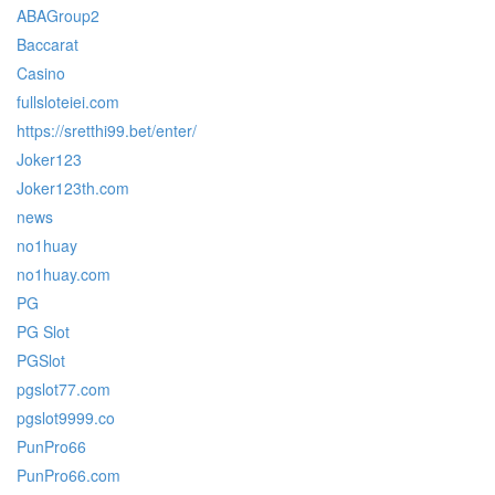
ABAGroup2
Baccarat
Casino
fullsloteiei.com
https://sretthi99.bet/enter/
Joker123
Joker123th.com
news
no1huay
no1huay.com
PG
PG Slot
PGSlot
pgslot77.com
pgslot9999.co
PunPro66
PunPro66.com