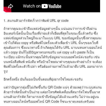
1. สแกนคิวอาร์รหัสเร็วกว่าพิมพ์ URL qr code
ถ้าหากคุณจะเข้าถึงแหล่งข้อมูลต่างๆนั้น แน่นอนว่าการเข้าถึงผ่าน
อินเตอร์เน็ตนั้นเป็นเรื่องที่ง่ายแล้วก็เยี่ยมที่สุดในขณะนี้แล้วครับ ซึ่ง
แหล่งข้อมูลส่วนใหญ่ก็จะมาในแบบ URL ของข้อมูลนั้นๆซึ่งหากคุณจะ
เข้าไปก็ต้อง copy หรือพิมพ์ไปครั้งละตัวเพื่อเข้า URL นั้นๆของเว็บที่
คุณต้องการ ซึ่งแนวทางนี้ ถ้าเกิดคุณได้รับ URL มาบนหนทางออนไลน์
แล้ว copy มันก็ไม่มีปัญหาหรอกขอรับ แค่ copy แล้ว paste ก็เป็น
ระเบียบ แม้กระนั้นหากคุณได้รับข้อมูลมาแบบออฟไลน์ล่ะขอรับ เช่น
บนหนังสือพิมพ์ หนังสือ หรือป้ายโฆษณาต่างๆคุณจะทำอย่างไร จะต้อง
พิมพ์ไปครั้งละตัวรึเปล่า หรือต้องถ่ายภาพไว้แล้วมาดึง URL ออกมาจาก
รูป
อีกครั้งหนึ่ง มันก็มองเป็นขั้นตอนที่ยุ่งยากใช่ไหมล่ะขอรับ
แต่ว่าปัญหากลุ่มนี้ไม่เกิดขึ้นกับ QR Code แน่ๆ ด้วยเหตุว่าระบบสแกน
คิวอาร์รหัสนั้นทำเป็นง่าย แค่ยกโทรศัพท์เคลื่อนที่สมาร์ทโฟนขึ้นมาส
แกนคิวอาร์รหัส ก็สามารถเข้าถึงข้อมูลได้แล้วนะครับ ไม่ว่าจะอยู่บน
หนทางออนไลน์หรือออฟไลน์ QR Code ก็ชนะขาดเลยล่ะครับผม