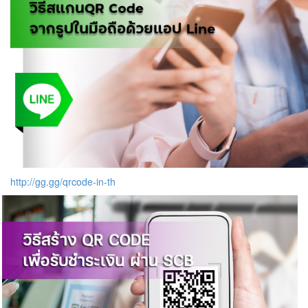
http://gg.gg/qrcode-in-th