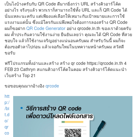
เป็นไงบ้างครับกับ QR Code ดีมากยิ่งกว่า URL สร้างคิวอาร์โค้ด
อย่างไร จริงๆแล้ว พวกเราก็สามารถใช้ทั้ง URL และก็ QR Code ได้
นั่นแหละนะครับ แต่เพียงแค่เลือกให้เหมาะกับเป้าหมายและการใช้
แรงงานแค่นั้น ซึ่งแม้ใครกันแน่พึงพอใจต้องการลองสร้าง QR Code
ผมก็ขอฝาก
QR Code Generator
อย่าง qrcode.in.th ของเราด้วยครับ
ผม ค้ำประกันความใช้งานง่าย ยืนยันเลยว่า คุณจะได้ QR Code ที่สวย
ชอบใจ แล้วก็ใช้งานเจริญอย่างแน่นอนครับผม สำหรับวันนี้ ผมก็จะ
ต้องขอตัวลาไปก่อน แล้วเจอกันใหม่ในบทความหน้าครับผม สวัสดี
ขอรับ
ฟรีโปรแกรมทั้งอ่านและสร้าง สร้าง qr code https://qrcode.in.th 4
FEB 23 Cathryn สแกนคิวอาร์โค้ดในคอม สร้างคิวอาร์โค้ดแนะนำ
เว็บสร้าง Top 21
ขอขอบคุณมากอ้างอิง
qrcode
htt
p:/
/bi
t.d
o/
qr
co