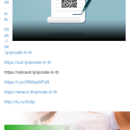
de
-
in-
th
htt
ps
://
bit
.ly/qrcode-in-th
https://cutt.ly/qrcode-in-th
https://rebrand.ly/qrcode-in-th
https://t.co/3R09a2KFdX
https://wow.in.th/qrcode-in-th
http://rlu.ru/3c3jc