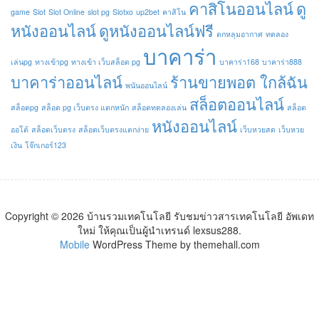
คาสิโนออนไลน์
ดู
game
Slot
Slot Online
slot pg
Slotxo
up2bet
คาสิโน
หนังออนไลน์
ดูหนังออนไลน์ฟรี
ตกหลุมอากาศ
ทดลอง
บาคาร่า
เล่นpg
ทางเข้าpg
ทางเข้า เว็บสล็อต pg
บาคาร่า168
บาคาร่า888
บาคาร่าออนไลน์
ร้านขายพอต ใกล้ฉัน
พนันออนไลน์
สล็อตออนไลน์
สล็อตpg
สล็อต pg เว็บตรง แตกหนัก
สล็อตทดลองเล่น
สล็อต
หนังออนไลน์
ออโต้
สล็อตเว็บตรง
สล็อตเว็บตรงแตกง่าย
เว็บหวยสด
เว็บหวย
เงิน
โจ๊กเกอร์123
Copyright © 2026 บ้านรวมเทคโนโลยี รับชมข่าวสารเทคโนโลยี อัพเดท
ใหม่ ให้คุณเป็นผู้นำเทรนด์ lexsus288.
Mobile
WordPress Theme by themehall.com