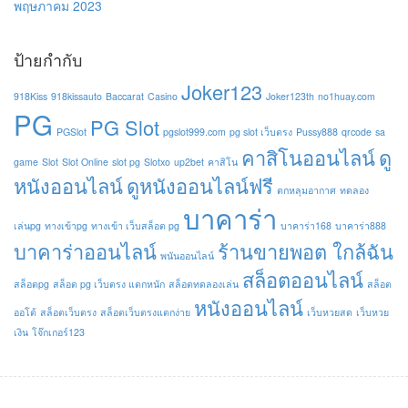
พฤษภาคม 2023
ป้ายกำกับ
Joker123
918Kiss
918kissauto
Baccarat
Casino
Joker123th
no1huay.com
PG
PG Slot
PGSlot
pgslot999.com
pg slot เว็บตรง
Pussy888
qrcode
sa
คาสิโนออนไลน์
ดู
game
Slot
Slot Online
slot pg
Slotxo
up2bet
คาสิโน
หนังออนไลน์
ดูหนังออนไลน์ฟรี
ตกหลุมอากาศ
ทดลอง
บาคาร่า
เล่นpg
ทางเข้าpg
ทางเข้า เว็บสล็อต pg
บาคาร่า168
บาคาร่า888
บาคาร่าออนไลน์
ร้านขายพอต ใกล้ฉัน
พนันออนไลน์
สล็อตออนไลน์
สล็อตpg
สล็อต pg เว็บตรง แตกหนัก
สล็อตทดลองเล่น
สล็อต
หนังออนไลน์
ออโต้
สล็อตเว็บตรง
สล็อตเว็บตรงแตกง่าย
เว็บหวยสด
เว็บหวย
เงิน
โจ๊กเกอร์123