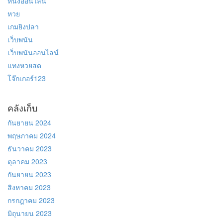
หนังออนไลน์
หวย
เกมยิงปลา
เว็บพนัน
เว็บพนันออนไลน์
แทงหวยสด
โจ๊กเกอร์123
คลังเก็บ
กันยายน 2024
พฤษภาคม 2024
ธันวาคม 2023
ตุลาคม 2023
กันยายน 2023
สิงหาคม 2023
กรกฎาคม 2023
มิถุนายน 2023