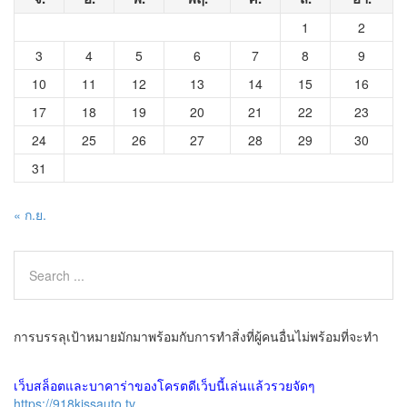
1
2
3
4
5
6
7
8
9
10
11
12
13
14
15
16
17
18
19
20
21
22
23
24
25
26
27
28
29
30
31
« ก.ย.
การบรรลุเป้าหมายมักมาพร้อมกับการทำสิ่งที่ผู้คนอื่นไม่พร้อมที่จะทำ
เว็บสล็อตและบาคาร่าของโครตดีเว็บนี้เล่นแล้วรวยจัดๆ
https://918kissauto.tv