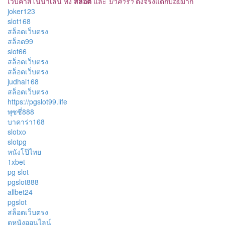
เว็บคาสิโนน่าเล่น ทั้ง
สล็อต
และ
บาคาร่า
ตึงจริงแตกบ่อยมาก
joker123
slot168
สล็อตเว็บตรง
สล็อต99
slot66
สล็อตเว็บตรง
สล็อตเว็บตรง
judhai168
สล็อตเว็บตรง
https://pgslot99.life
พุซซี่888
บาคาร่า168
slotxo
slotpg
หนังโป๊ไทย
1xbet
pg slot
pgslot888
allbet24
pgslot
สล็อตเว็บตรง
ดูหนังออนไลน์