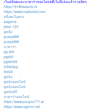
เว็บสล็อตและบาคาร่าของโครตดีเว็บนี้เล่นแล้วรวยจัดๆ
https://918kissauto.tv
https://www.madoohd.com
สล็อตเว็บตรง
sagame
joker 123
ดูหนัง
pussy888
pussy888
บาคาร่า
pg slot
pgslot
pgslot99
fullslotpg
live22
ดูหนัง
ดูหนังออนไลน์
ดูหนังออนไลน์
ดูหนังฟรี
บาคาร่าออนไลน์
https://www.punpro777.ai
https://www.ngernn.net