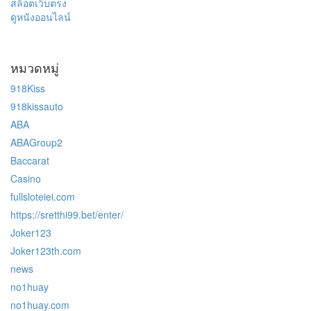
สล็อตเว็บตรง
ดูหนังออนไลน์
หมวดหมู่
918Kiss
918kissauto
ABA
ABAGroup2
Baccarat
Casino
fullsloteiei.com
https://sretthi99.bet/enter/
Joker123
Joker123th.com
news
no1huay
no1huay.com